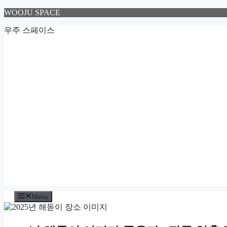
Skip
WOOJU SPACE
to
content
우주 스페이스
Menu