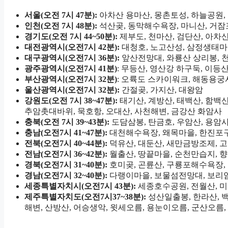
서울(오전 7시 47분):
아차산 용마산, 몽촌토성, 하늘공원,
인천(오전 7시 48분):
석산곶, 동막해수욕장, 마니산, 거잠
경기도(오전 7시 44~50분):
제부도, 천마산, 검단산, 아차산
대전광역시(오전7시 42분):
대청호, 노고산성, 삼정생태마
대구광역시(오전7시 36분):
앞산전망대, 와룡산 상리봉, 
광주광역시(오전7시 41분)
: 무등산, 영산강 하구둑, 이등
부산광역시(오전7시 32분)
: 오륙도 스카이워크, 해동용궁
울산광역시(오전7시 32분):
간절곶, 가지산, 대왕암
강원도(오전 7시 38~47분):
태기산, 계방산, 태백산, 함백
추암촛대바위, 묵호항, 오대산, 사천해변, 금강산 화암사
충북(오전 7시 39~43분):
도담삼봉, 탄금호, 우암산, 용암
충남(오전7시 41~47분):
대천해수욕장, 왜목마을, 한진포구,
전북(오전7시 40~44분):
덕유산, 대둔산, 새만금방조제, 
전남(오전7시 36~42분):
월출산, 땅끝마을, 순천만습지, 향
경북(오전7시 31~40분):
호미곶, 곤륜산, 구룡포해수욕장, 
경남(오전7시 32~40분):
다랭이마을, 보물섬전망대, 보리암,
세종특별자치시(오전7시 43분):
세종호수공원, 전월산, 
제주특별자치도(오전7시37~38분):
성산일출봉, 한라산, 백
해변, 산방산, 어승생악, 윗세오름, 용눈이오름, 군산오름