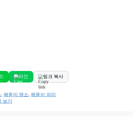
드
라인
링크 복사
소
,
해돋이 명소
,
해돋이 의미
에 보기