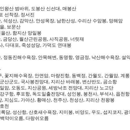
 인왕산 범바위, 도봉산 신선대, 매봉산
포 선착장, 정서진
, 석성산, 감악산, 안성목장, 남한산성, 수리산 수암봉, 망해암
을, 보문산
천을산, 함지산 망일봉
산, 금당산, 월산근린공원, 사직공원, 너릿재
사, 다대포, 죽성성당, 가덕도 연대봉
산, 정동진해수욕장, 안목해변, 동명항, 영금정, 낙산해수욕장, 설악
사
 꽃지해수욕장, 안면암, 마량진항, 동백정, 간월도, 간월암, 계
고군산군도, 국사봉전망대, 지리산 바래봉, 변산반도, 곰소항
일암, 오동도, 지산공원, 세방낙조 전망대, 지리산 노고단
강구항, 후포항, 독도일출전망대, 성인봉, 봉천사, 부석사, 읍천항
 지심도, 가야산, 황매산, 천주산, 천성산, 지리산 천왕봉
미호천
록담, 성산항, 산호새수욕장, 지미봉, 비양도, 우도, 섭지코지, 
, 백약이오름, 다랑쉬오름