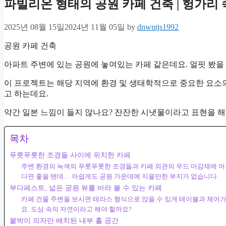
파빌리온 형태의 공원 카페 건축 | 헝가리
2025년 08월 15일
2024년 11월 05일
by
dnwntjs1992
공원 카페 건축
아파트 주변에 있는 공원에 놓여있는 카페 같은데요. 얼핏 봤을
이 프로젝트는 해당 지역에 환경 및 생태학적으로 중요한 요소
고 하는데요.
약간 일본 느낌이 들지 않나요? 잔잔한 시냇물이라고 표현을 해
목차
푸릇푸릇한 조경들 사이에 위치한 카페
주변 환경의 녹색의 푸릇푸릇한 조경들과 카페 외관의 우드 마감재에 어
다면 좋을 텐데… 아쉽게도 공원 가운데에 지을만한 부지가 없습니다.
부다페스트, 넓은 공원 뷰를 바라 볼 수 있는 카페
카페 건물 주변을 보시면 테라스 형식으로 앉을 수 있게 테이블과 체어가
요. 도심 속의 자연이라고 해야 할까요?
붙박이 의자만 배치된 내부 홀 공간