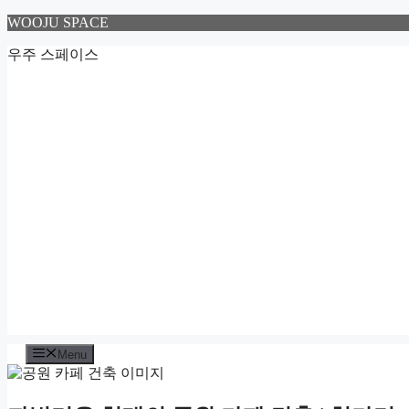
Skip
WOOJU SPACE
to
content
우주 스페이스
Menu