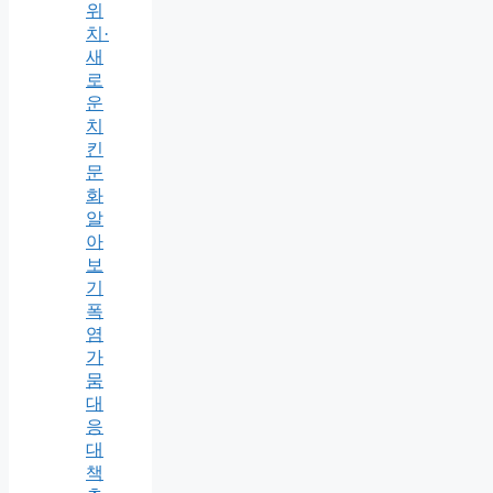
위
치·
새
로
운
치
킨
문
화
알
아
보
기
폭
염
가
뭄
대
응
대
책