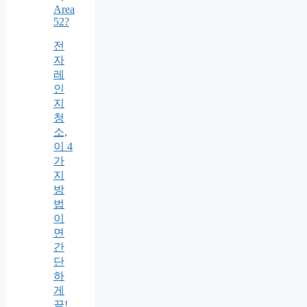
Area
52?
전
자
레
인
지
청
소,
이 4
가
지
방
법
이
면
간
단
하
게
끝!