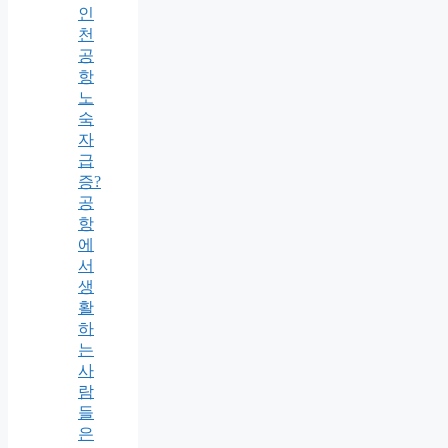
인
천
공
항
노
숙
자
급
증?
공
항
에
서
생
활
하
는
사
람
들
은