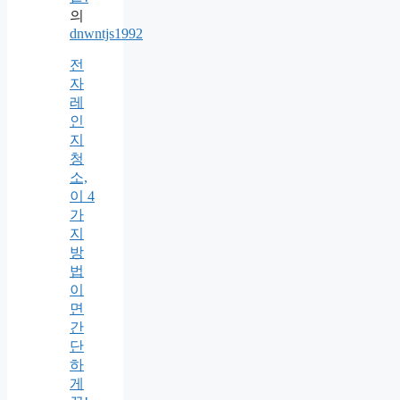
의
dnwntjs1992
전
자
레
인
지
청
소,
이 4
가
지
방
법
이
면
간
단
하
게