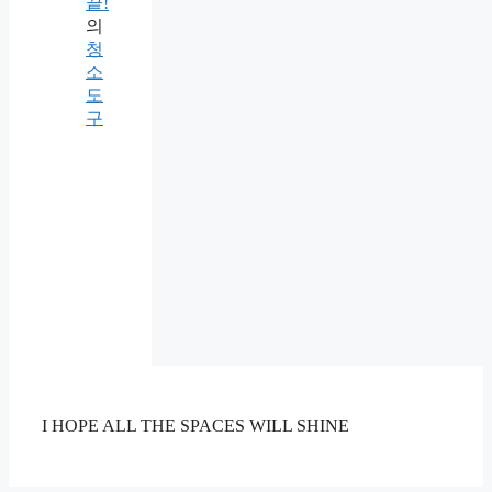
끝!
의
청
소
도
구
I HOPE ALL THE SPACES WILL SHINE