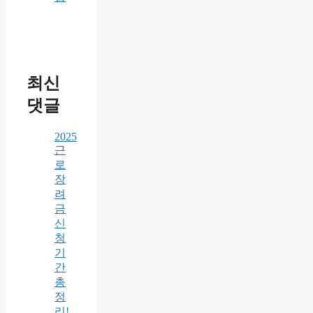
최신
댓글
2025
근
로
장
려
금
신
청
기
간
총
정
리!