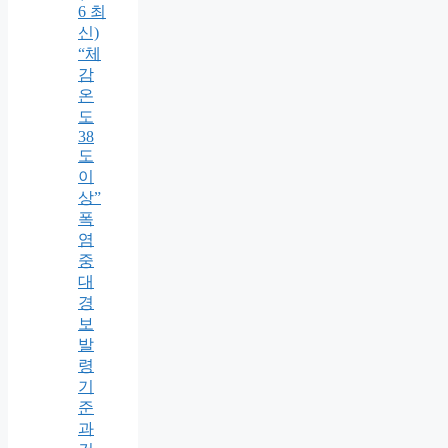
6 최
신)
“체
감
온
도
38
도
이
상”
폭
염
중
대
경
보
발
령
기
준
과