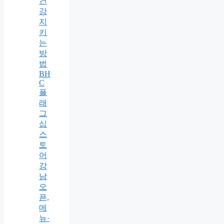
건
강
지
키
는
방
법
BH
C
플
래
그
십
스
토
어
강
남
오
픈,
메
뉴·