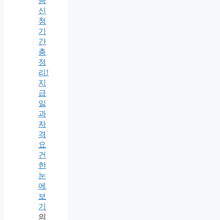
금
신
청
기
간
총
정
리!
지
급
일
과
자
격
요
건
한
눈
에
보
기
의