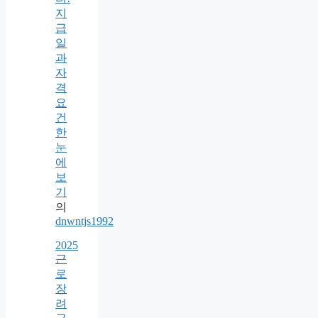
지
급
일
과
자
격
요
건
한
눈
에
보
기
의
dnwntjs1992
2025
근
로
장
려