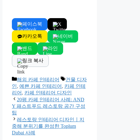
페이스북
X
카카오톡
네이버
밴드
라인
링크 복사
Categories
Tags
해외 카페 인테리어
건물 디자
인
,
예쁜 카페 인테리어
,
카페 인테
리어
,
카페 인테리어 디자인
20평 카페 인테리어 사례: AND
Y 패스트푸드 레스토랑 공간 구성
팁
레스토랑 인테리어 디자인ㅣ지
중해 분위기를 완성한 Toplum
Dubai 사례