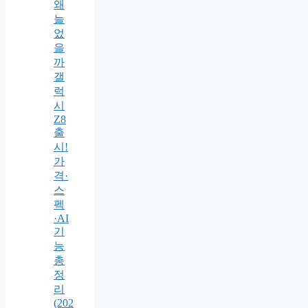
왜
늘
었
을
까
갤
럭
시
Z8
출
시!
가
격·
스
펙
·AI
기
능
총
정
리
(202