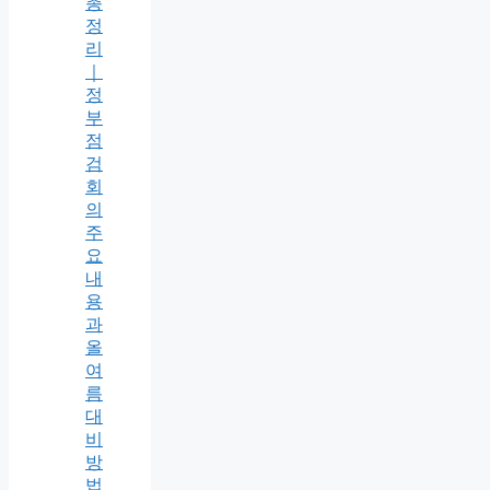
총
정
리
｜
정
부
점
검
회
의
주
요
내
용
과
올
여
름
대
비
방
법