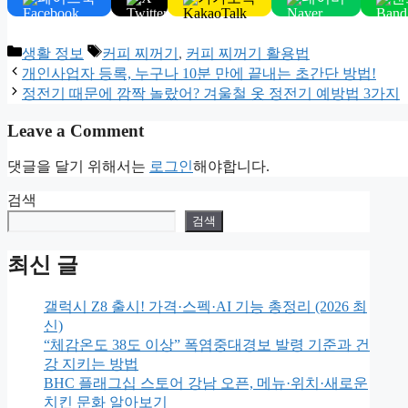
Categories
Tags
생활 정보
커피 찌꺼기
,
커피 찌꺼기 활용법
개인사업자 등록, 누구나 10분 만에 끝내는 초간단 방법!
정전기 때문에 깜짝 놀랐어? 겨울철 옷 정전기 예방법 3가지
Leave a Comment
댓글을 달기 위해서는
로그인
해야합니다.
검색
검색
최신 글
갤럭시 Z8 출시! 가격·스펙·AI 기능 총정리 (2026 최
신)
“체감온도 38도 이상” 폭염중대경보 발령 기준과 건
강 지키는 방법
BHC 플래그십 스토어 강남 오픈, 메뉴·위치·새로운
치킨 문화 알아보기