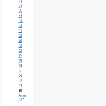
기
간
총
정
리!
지
급
일
과
자
격
요
건
한
눈
에
보
기
의
Area
52?