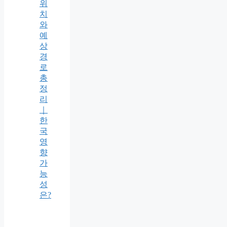
위
치
와
예
상
경
로
총
정
리
｜
한
국
영
향
가
능
성
은?