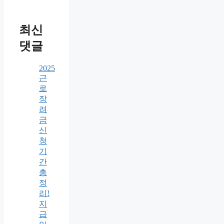
최신
댓글
2025
근
로
장
려
금
신
청
기
간
총
정
리!
지
급