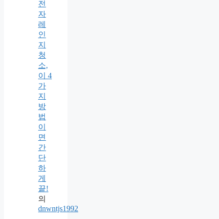
전
자
레
인
지
청
소,
이 4
가
지
방
법
이
면
간
단
하
게
끝!
의
dnwntjs1992