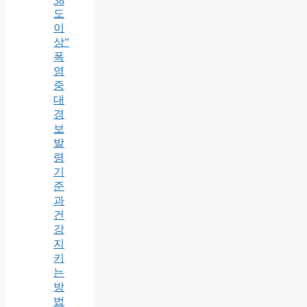
38
도
이
상”
폭
염
중
대
경
보
발
령
기
준
과
건
강
지
키
는
방
법