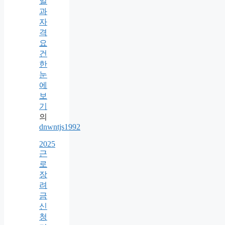
일
과
자
격
요
건
한
눈
에
보
기
의
dnwntjs1992
2025
근
로
장
려
금
신
청