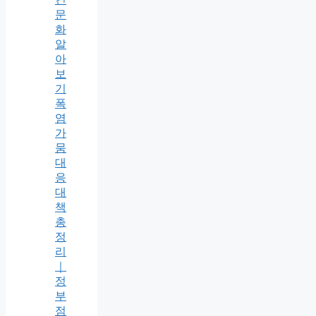
문
화
알
아
보
기
폭
염
가
뭄
대
응
대
책
총
정
리
｜
정
부
점