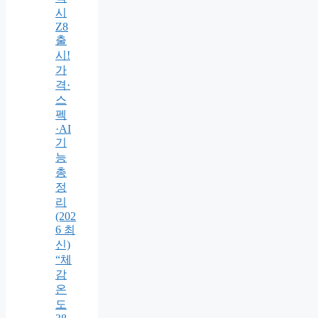
시
Z8
출
시!
가
격·
스
펙
·AI
기
능
총
정
리
(202
6 최
신)
“체
감
온
도