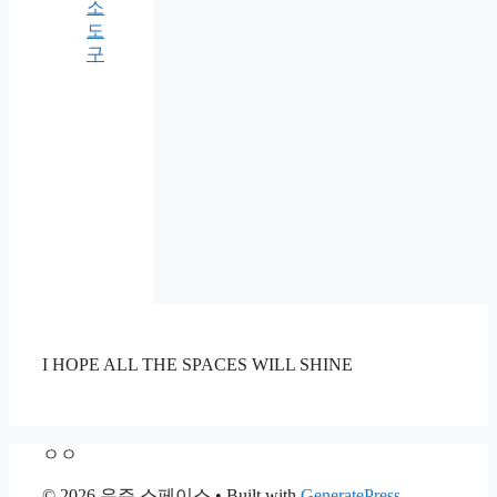
소
도
구
I HOPE ALL THE SPACES WILL SHINE
ㅇㅇ
© 2026 우주 스페이스
• Built with
GeneratePress