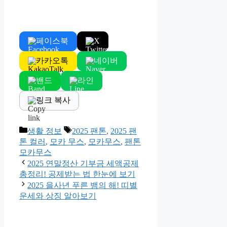
페이스북
X
카카오톡
네이버
밴드
라인
링크 복사
Categories
Tags
생활 정보
2025 팬톤
,
2025 팬
톤 컬러
,
모카 무스
,
모카무스
,
팬톤
모카무스
2025 연말정산 기부금 세액공제
총정리! 공제받는 법 한눈에 보기
2025 을사년 푸른 뱀의 해! 띠별
운세와 상징 알아보기