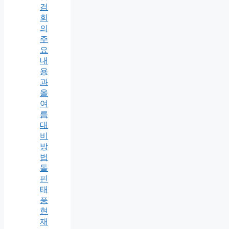
검
회
의
주
요
내
용
과
올
여
름
대
비
방
법
돌
핀
태
풍
현
재