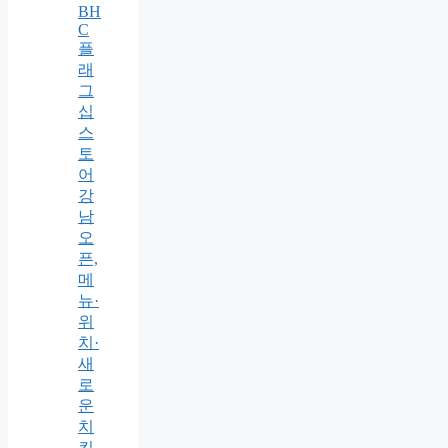
BH
C
플
래
그
십
스
토
어
강
남
오
픈,
메
뉴·
위
치·
새
로
운
치
킨