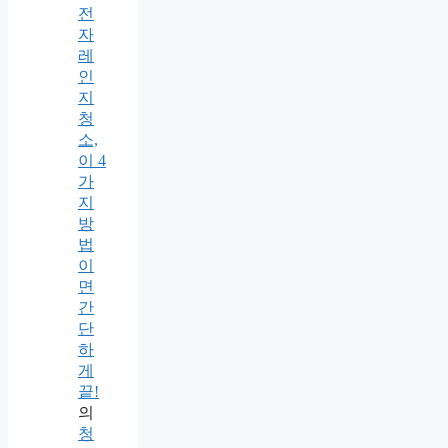
전
자
레
인
지
청
소,
이 4
가
지
방
법
이
면
간
단
하
게
끝!
의
청