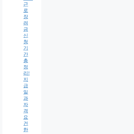
근
로
장
려
금
신
청
기
간
총
정
리!
지
급
일
과
자
격
요
건
한