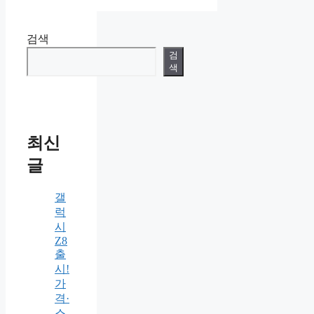
검색
검
색
최신
글
갤
럭
시
Z8
출
시!
가
격·
스