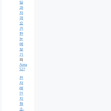
일
과
자
격
요
건
한
눈
에
보
기
의
Area
52?
전
자
레
인
지
청
소,