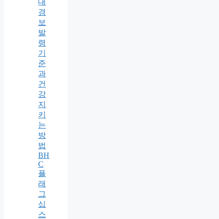
대
경
보
발
령
기
준
과
건
강
지
키
는
방
법
BH
C
플
래
그
십
스