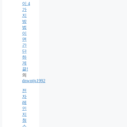
이 4
가
지
방
법
이
면
간
단
하
게
끝!
의
dnwntjs1992
전
자
레
인
지
청
소,