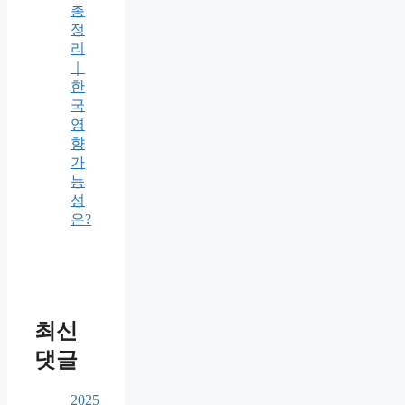
총
정
리
｜
한
국
영
향
가
능
성
은?
최신
댓글
2025