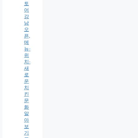
토
어
강
남
오
픈,
메
뉴·
위
치·
새
로
운
치
킨
문
화
알
아
보
기