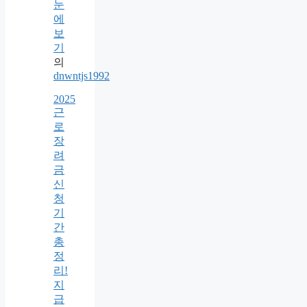
눈
에
보
기
의
dnwntjs1992
2025
근
로
장
려
금
신
청
기
간
총
정
리!
지
급