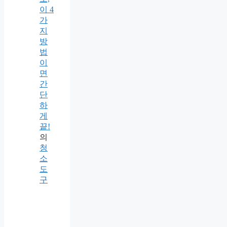
이 4
가
지
방
법
이
면
간
단
하
게
끝!
의
청
소
도
구