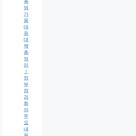
폭
염
가
뭄
대
응
대
책
총
정
리
｜
정
부
점
검
회
의
주
요
내
용