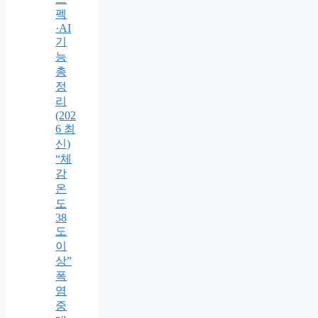
펙
·AI
기
능
총
정
리
(202
6 최
신)
“체
감
온
도
38
도
이
상”
폭
염
중