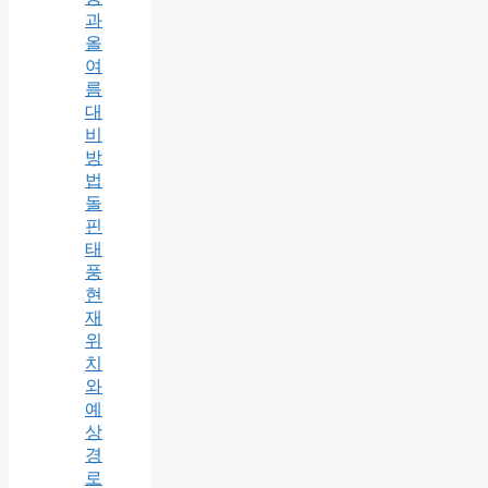
과
올
여
름
대
비
방
법
돌
핀
태
풍
현
재
위
치
와
예
상
경
로