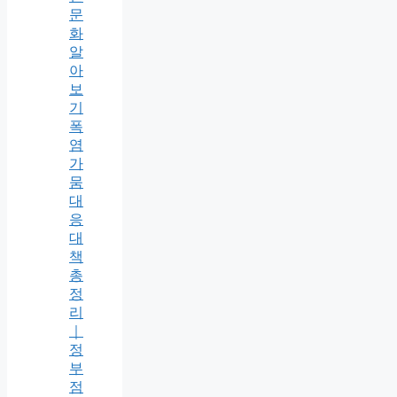
문
화
알
아
보
기
폭
염
가
뭄
대
응
대
책
총
정
리
｜
정
부
점