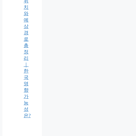
위
치
와
예
상
경
로
총
정
리
｜
한
국
영
향
가
능
성
은?