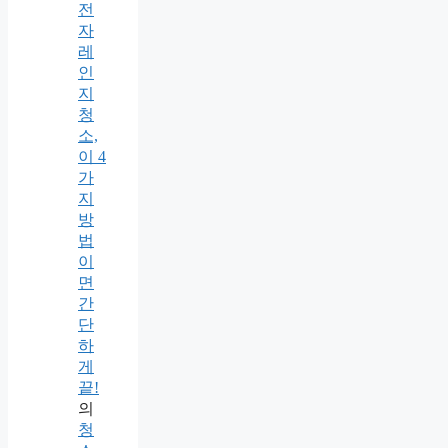
전
자
레
인
지
청
소,
이 4
가
지
방
법
이
면
간
단
하
게
끝!
의
청