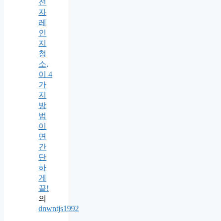
전
자
레
인
지
청
소,
이 4
가
지
방
법
이
면
간
단
하
게
끝!
의
dnwntjs1992