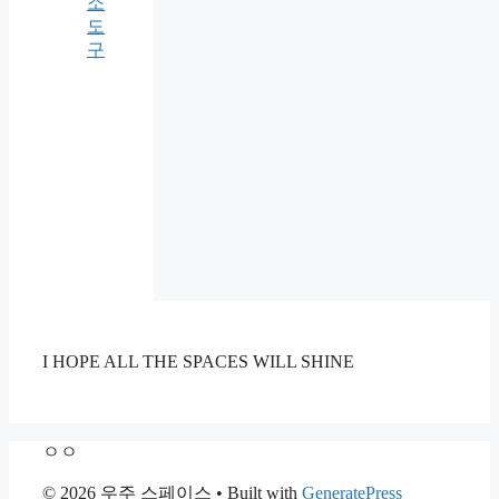
소
도
구
I HOPE ALL THE SPACES WILL SHINE
ㅇㅇ
© 2026 우주 스페이스
• Built with
GeneratePress