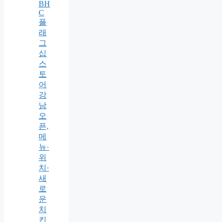
BH
C
플
래
그
십
스
토
어
강
남
오
픈,
메
뉴·
위
치·
새
로
운
치
킨