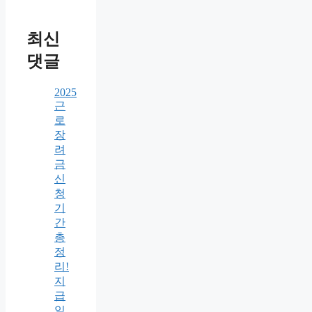
최신
댓글
2025
근
로
장
려
금
신
청
기
간
총
정
리!
지
급
일