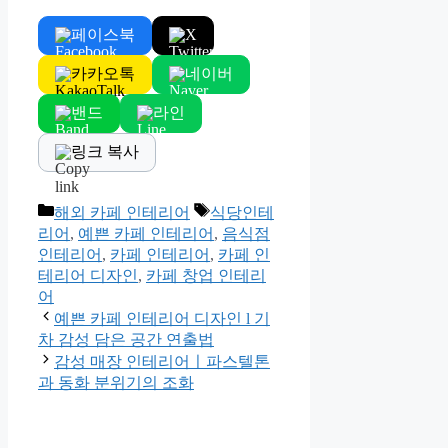
페이스북
X
카카오톡
네이버
밴드
라인
링크 복사
Categories
Tags
해외 카페 인테리어
식당인테
리어
,
예쁜 카페 인테리어
,
음식점
인테리어
,
카페 인테리어
,
카페 인
테리어 디자인
,
카페 창업 인테리
어
예쁜 카페 인테리어 디자인 l 기
차 감성 담은 공간 연출법
감성 매장 인테리어ㅣ파스텔톤
과 동화 분위기의 조화