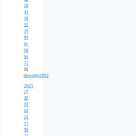
과
자
격
요
건
한
눈
에
보
기
의
dnwntjs1992
2025
근
로
장
려
금
신
청