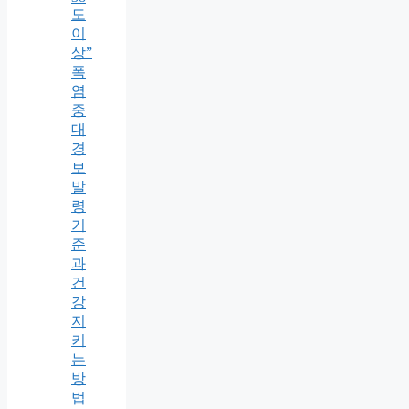
도
이
상”
폭
염
중
대
경
보
발
령
기
준
과
건
강
지
키
는
방
법