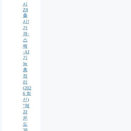
시
Z8
출
시!
가
격·
스
펙
·AI
기
능
총
정
리
(202
6 최
신)
“체
감
온
도
38