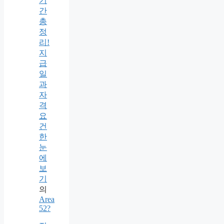
기
간
총
정
리!
지
급
일
과
자
격
요
건
한
눈
에
보
기
의
Area
52?