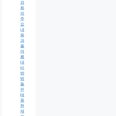
검
회
의
주
요
내
용
과
올
여
름
대
비
방
법
돌
핀
태
풍
현
재