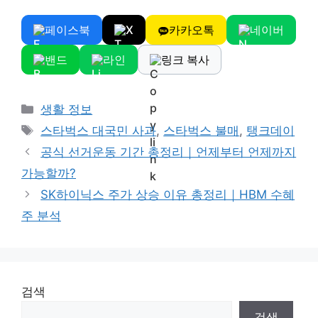
페이스북
X
카카오톡
네이버
밴드
라인
링크 복사
Categories
생활 정보
Tags
스타벅스 대국민 사과
,
스타벅스 불매
,
탱크데이
공식 선거운동 기간 총정리｜언제부터 언제까지
가능할까?
SK하이닉스 주가 상승 이유 총정리｜HBM 수혜
주 분석
검색
검색