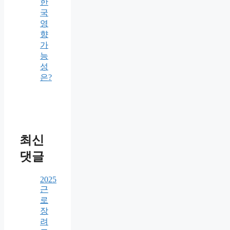
한
국
영
향
가
능
성
은?
최신
댓글
2025
근
로
장
려