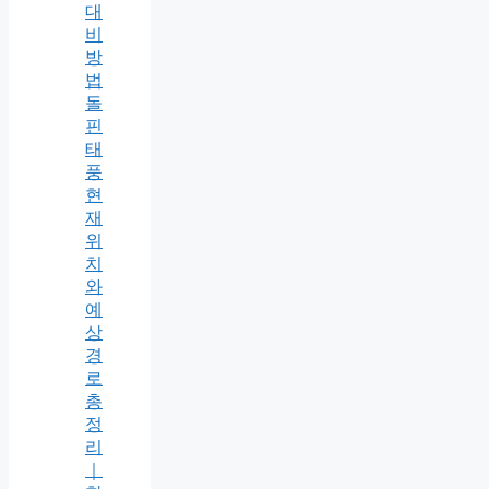
대
비
방
법
돌
핀
태
풍
현
재
위
치
와
예
상
경
로
총
정
리
｜