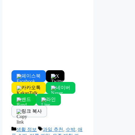
페이스북
X
카카오톡
네이버
밴드
라인
링크 복사
Categories
Tags
생활 정보
과일 추천
,
수박
,
애