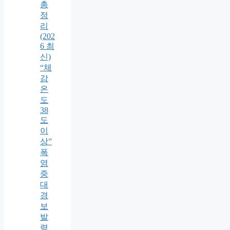
총
정
리
(202
6 최
신)
“체
감
온
도
38
도
이
상”
폭
염
중
대
경
보
발
령