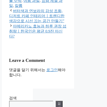
플 수박
,
여름 과일
,
요즘 제철 과
일
,
칼륨
버터색과 연보라의 감성 조화,
디저트 카페 인테리어ㅣ트렌디한
색감으로 시선 끄는 공간 만들기”
아메리카노 효능과 하루 권장 섭
취량ㅣ한국인은 평균 0.9잔 마신
다?
Leave a Comment
댓글을 달기 위해서는
로그인
해야
합니다.
검색
검