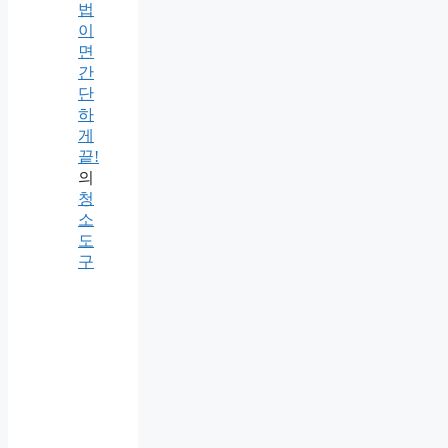
법
이
면
간
단
하
게
끝!
의
청
소
도
구