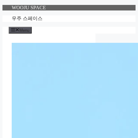
Skip
WOOJU SPACE
to
content
우주 스페이스
Menu