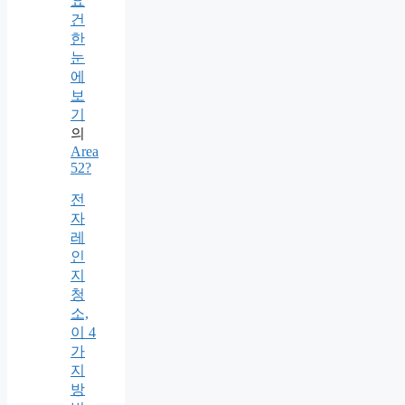
요
건
한
눈
에
보
기
의
Area
52?
전
자
레
인
지
청
소,
이 4
가
지
방