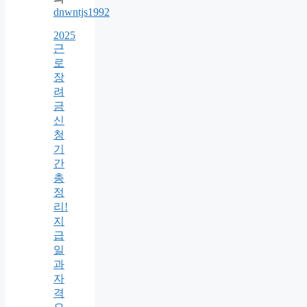
dnwntjs1992
2025
근
로
장
려
금
신
청
기
간
총
정
리!
지
급
일
과
자
격