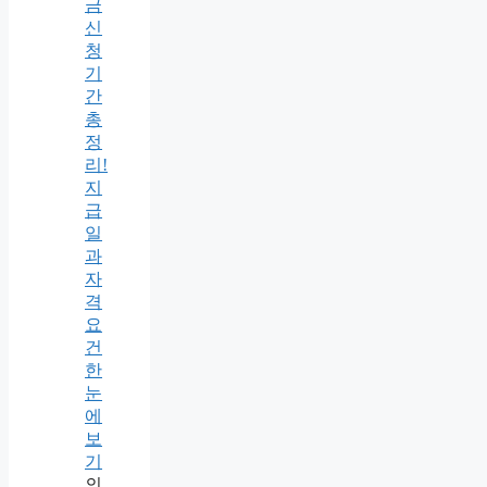
금
신
청
기
간
총
정
리!
지
급
일
과
자
격
요
건
한
눈
에
보
기
의