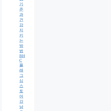
기
준
과
건
강
지
키
는
방
법
BH
C
플
래
그
십
스
토
어
강
남