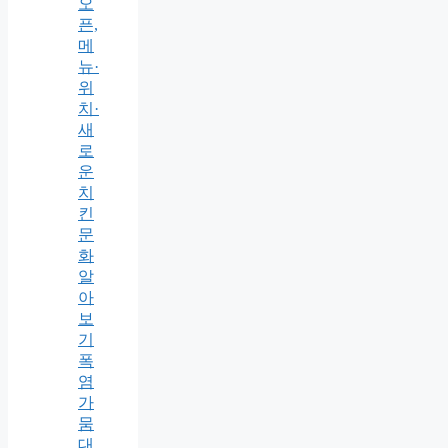
오
픈,
메
뉴·
위
치·
새
로
운
치
킨
문
화
알
아
보
기
폭
염
가
뭄
대