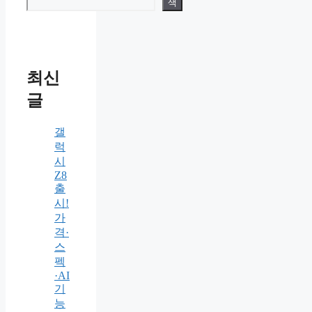
색
최신
글
갤
럭
시
Z8
출
시!
가
격·
스
펙
·AI
기
능