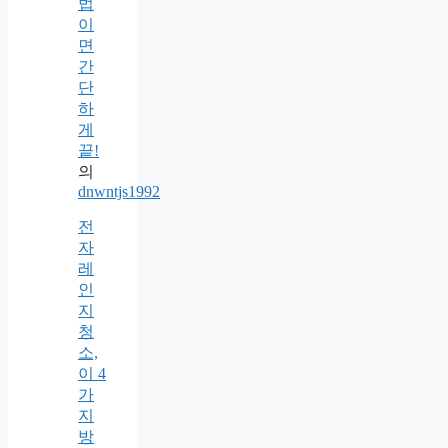
법
이
면
간
단
하
게
끝!
의
dnwntjs1992
전
자
레
인
지
청
소,
이 4
가
지
방