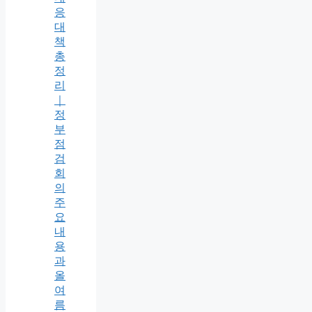
응
대
책
총
정
리
｜
정
부
점
검
회
의
주
요
내
용
과
올
여
름