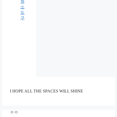
청
소
도
구
I HOPE ALL THE SPACES WILL SHINE
ㅇㅇ