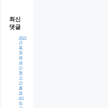
최신
댓글
2025
근
로
장
려
금
신
청
기
간
총
정
리!
지