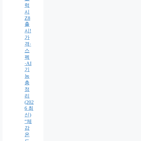
럭
시
Z8
출
시!
가
격·
스
펙
·AI
기
능
총
정
리
(202
6 최
신)
“체
감
온