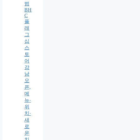
법
BH
C
플
래
그
십
스
토
어
강
남
오
픈,
메
뉴·
위
치·
새
로
운
치