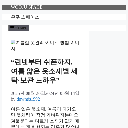
Skip
WOOJU SPACE
to
content
우주 스페이스
Menu
“린넨부터 쉬폰까지,
여름 얇은 옷소재별 세
탁·보관 노하우”
2025년 08월 20일
2024년 05월 14일
by
dnwntjs1992
여름 얇은 옷소재, 여름이 다가오
면 옷차림이 점점 가벼워지는데요.
겨울옷과는 다르게 소재가 얇기 때
문에 쉽게 변형되는 경우가 많습니