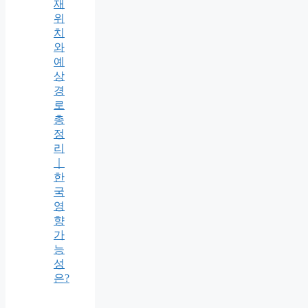
재
위
치
와
예
상
경
로
총
정
리
｜
한
국
영
향
가
능
성
은?