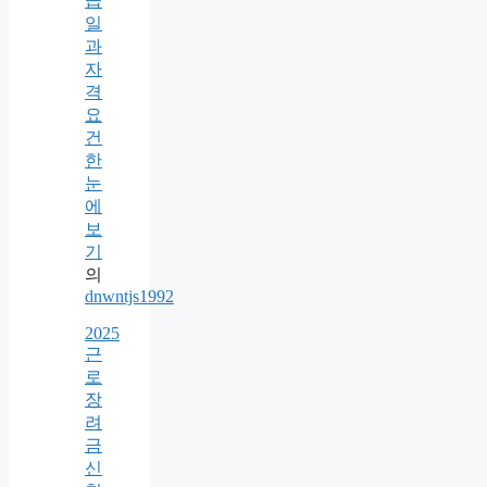
급
일
과
자
격
요
건
한
눈
에
보
기
의
dnwntjs1992
2025
근
로
장
려
금
신