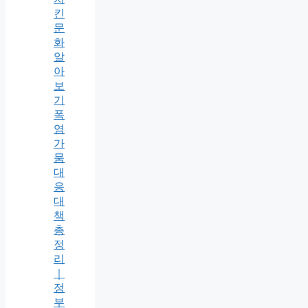
킨
문
화
알
아
보
기
폭
염
가
뭄
대
응
대
책
총
정
리
｜
정
부