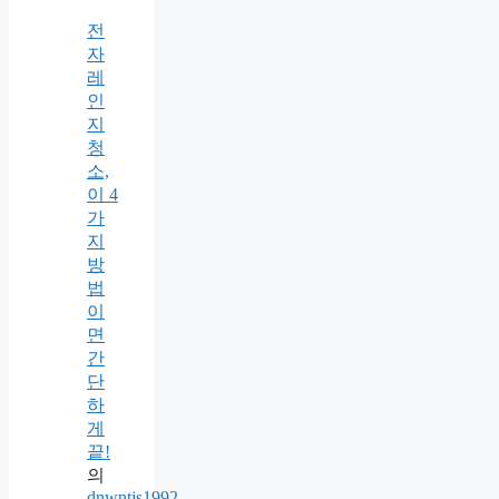
전
자
레
인
지
청
소,
이 4
가
지
방
법
이
면
간
단
하
게
끝!
의
dnwntjs1992