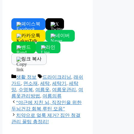
페이스북
X
카카오톡
네이버
밴드
라인
링크 복사
Categories
Tags
생활 정보
드라이크리닝
,
래쉬
가드
,
면소재
,
세탁
,
세탁기
,
세탁
망
,
수영복
,
여름옷
,
여름옷관리
,
여
름옷관리방법
,
여름의류
“야근에 지친 뇌, 직장인을 위한
두뇌건강 회복 루틴 모음”
치약으로 얼룩 제거? 집안 청결
관리 꿀팁 총정리!