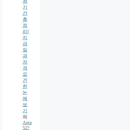
청
기
간
총
정
리!
지
급
일
과
자
격
요
건
한
눈
에
보
기
의
Area
52?