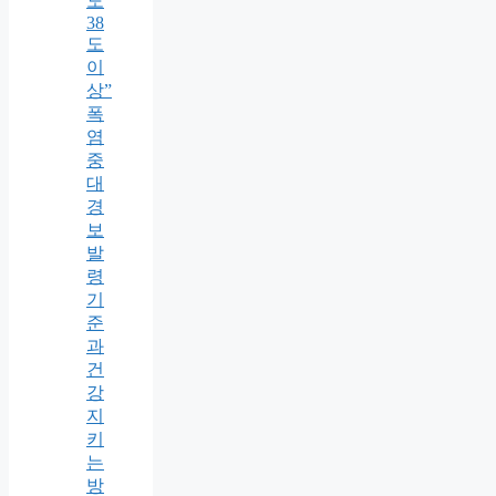
도
38
도
이
상”
폭
염
중
대
경
보
발
령
기
준
과
건
강
지
키
는
방