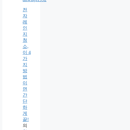
전
자
레
인
지
청
소,
이 4
가
지
방
법
이
면
간
단
하
게
끝!
의