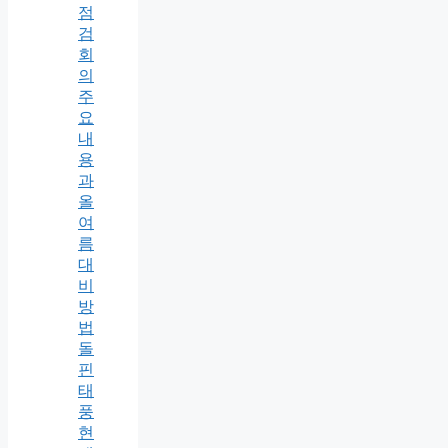
점
검
회
의
주
요
내
용
과
올
여
름
대
비
방
법
돌
핀
태
풍
현