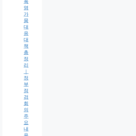
폭
염
가
뭄
대
응
대
책
총
정
리
｜
정
부
점
검
회
의
주
요
내
용