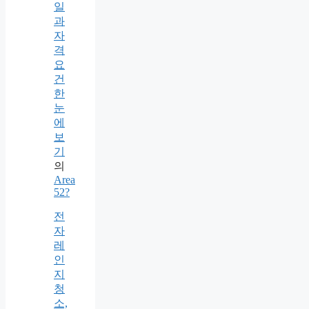
일
과
자
격
요
건
한
눈
에
보
기
의
Area
52?
전
자
레
인
지
청
소,