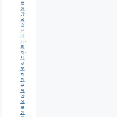
토
어
강
남
오
픈,
메
뉴·
위
치·
새
로
운
치
킨
문
화
알
아
보
기