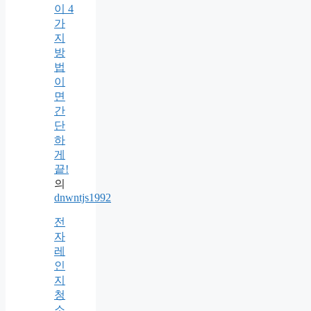
이 4
가
지
방
법
이
면
간
단
하
게
끝!
의
dnwntjs1992
전
자
레
인
지
청
소,