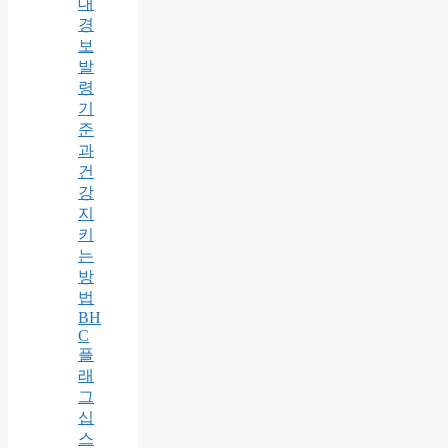
대
경
보
발
령
기
준
과
건
강
지
키
는
방
법
BH
C
플
래
그
십
스