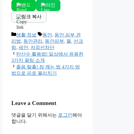
밴드
라인
링크 복사
Categories
Tags
생활 정보
동안
,
동안 피부 관
리법
,
동안관리
,
동안피부
,
물
,
선크
림
,
세안
,
자외선차단
탄산수 활용법! 일상에서 유용한
3가지 꿀팁 소개
졸음 탈출! 잠 깨는 법 4가지 방
법으로 피로 물리치기
Leave a Comment
댓글을 달기 위해서는
로그인
해야
합니다.