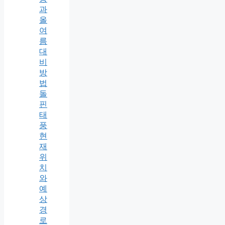
과
올
여
름
대
비
방
법
돌
핀
태
풍
현
재
위
치
와
예
상
경
로