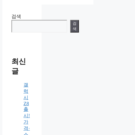
검색
검
색
최신
글
갤
럭
시
Z8
출
시!
가
격·
스