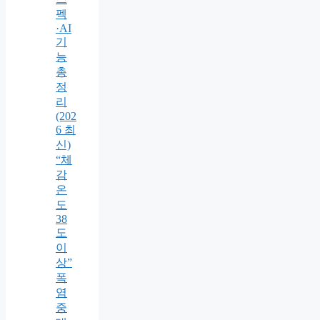
펙
·AI
기
능
총
정
리
(202
6 최
신)
“체
감
온
도
38
도
이
상”
폭
염
중