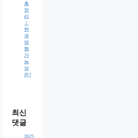
총
정
리
｜
한
국
영
향
가
능
성
은?
최신
댓글
2025