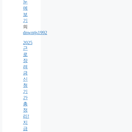
눈
에
보
기
의
dnwntjs1992
2025
근
로
장
려
금
신
청
기
간
총
정
리!
지
급