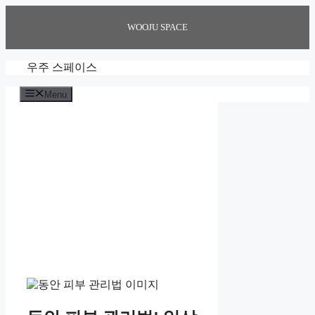
Skip
to
WOOJU SPACE
content
우주 스페이스
Menu