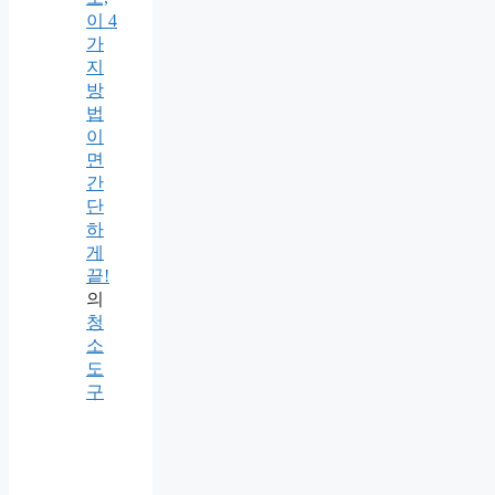
이 4
가
지
방
법
이
면
간
단
하
게
끝!
의
청
소
도
구