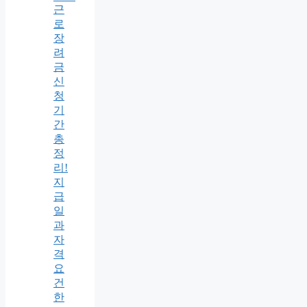
근
로
장
려
금
신
청
기
간
총
정
리!
지
급
일
과
자
격
요
건
한