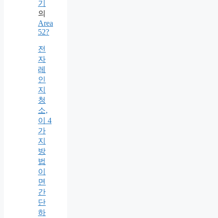
기
의
Area
52?
전
자
레
인
지
청
소,
이 4
가
지
방
법
이
면
간
단
하