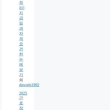
정
리!
지
급
일
과
자
격
요
건
한
눈
에
보
기
의
dnwntjs1992
2025
근
로
장