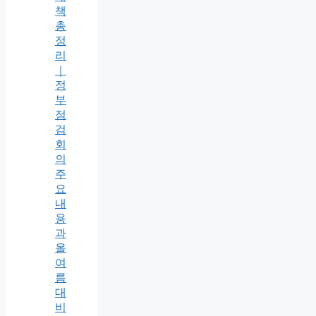
책
총
정
리
｜
정
부
점
검
회
의
주
요
내
용
과
올
여
름
대
비