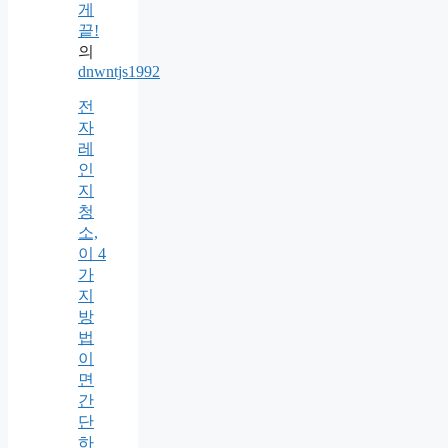
게
끝!
의
dnwntjs1992
전
자
레
인
지
청
소,
이 4
가
지
방
법
이
면
간
단
하