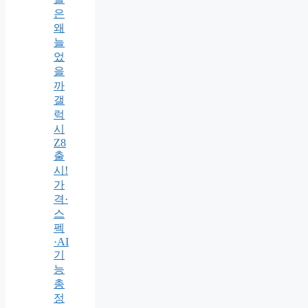
은
왜
늘
었
을
까
갤
럭
시
Z8
출
시!
가
격·
스
펙
·AI
기
능
총
정