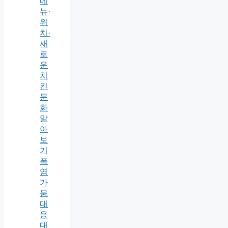
메
뉴·
위
치·
새
로
운
치
킨
문
화
알
아
보
기
폭
염
가
뭄
대
응
대