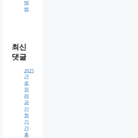
방
법
최신
댓글
2025
근
로
장
려
금
신
청
기
간
총