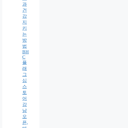
과
건
강
지
키
는
방
법
BH
C
플
래
그
십
스
토
어
강
남
오
픈,