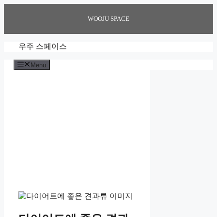
Skip
to
WOOJU SPACE
content
우주 스페이스
Menu