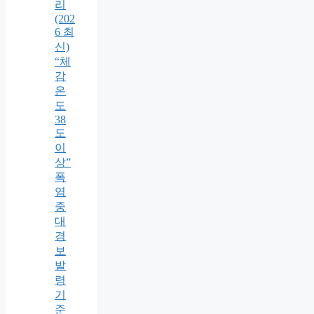
리
(202
6 최
신)
“체
감
온
도
38
도
이
상”
폭
염
중
대
경
보
발
령
기
준