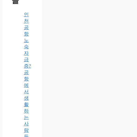
글
인
천
공
항
노
숙
자
급
증?
공
항
에
서
생
활
하
는
사
람
들