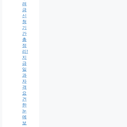
려
금
신
청
기
간
총
정
리!
지
급
일
과
자
격
요
건
한
눈
에
보