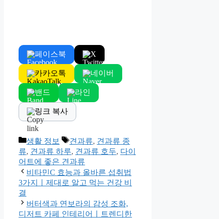
페이스북
X
카카오톡
네이버
밴드
라인
링크 복사
Categories
Tags
생활 정보
견과류
,
견과류 종
류
,
견과류 하루
,
견과류 호두
,
다이
어트에 좋은 견과류
비타민C 효능과 올바른 섭취법
3가지ㅣ제대로 알고 먹는 건강 비
결
버터색과 연보라의 감성 조화,
디저트 카페 인테리어ㅣ트렌디한