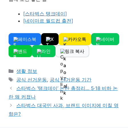
[스타벅스 탱크데이]
[네이마르 월드컵 출전]
페이스북
X
카카오톡
네이버
밴드
라인
링크 복사
Categories
생활 정보
Tags
공식 선거운동
,
공식 선거운동 기간
스타벅스 ‘탱크데이’ 논란 총정리… 5·18 비하 논
란 왜 커졌나
스타벅스 대국민 사과, 브랜드 이미지에 미칠 영
향은?