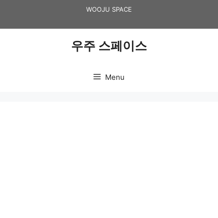
Skip
WOOJU SPACE
to
content
우주 스페이스
Menu