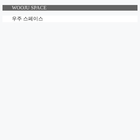
Skip
WOOJU SPACE
to
content
우주 스페이스