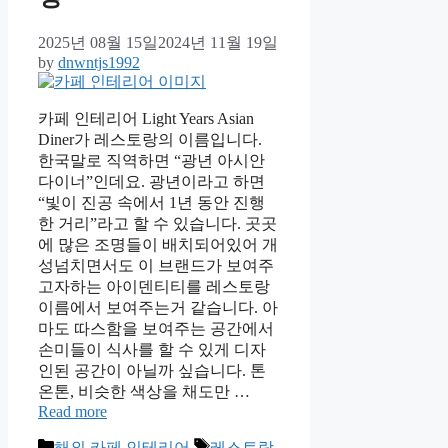
2025년 08월 15일
2024년 11월 19일
by
dnwntjs1992
카페 인테리어 Light Years Asian
Diner가 레스토랑의 이름입니다.
한국말로 직역하면 “광년 아시안
다이너”인데요. 광년이라고 하면
“빛이 진공 속에서 1년 동안 진행
한 거리”라고 할 수 있습니다. 곳곳
에 많은 조명들이 배치되어있어 개
성넘치면서도 이 브랜드가 보여주
고자하는 아이덴티티를 레스토랑
이름에서 보여주는거 같습니다. 아
마도 따스함을 보여주는 공간에서
손미들이 식사를 할 수 있게 디자
인된 공간이 아닐까 싶습니다. 톤
온톤, 비슷한 색상을 채도만 …
Read more
Categories
Tags
해외 카페 인테리어
레스토랑