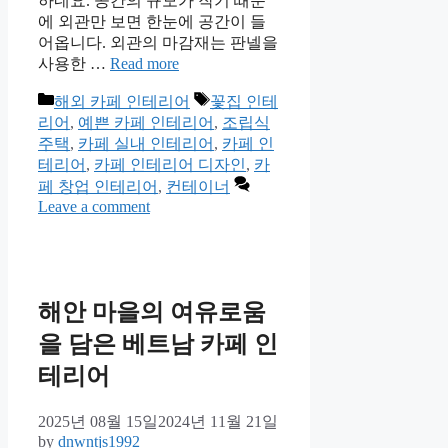
하네요. 공간의 규모가 작기 때문
에 외관만 보면 한눈에 공간이 들
어옵니다. 외관의 마감재는 판넬을
사용한 …
Read more
Categories
Tags
해외 카페 인테리어
꽃집 인테
리어
,
예쁜 카페 인테리어
,
조립식
주택
,
카페 실내 인테리어
,
카페 인
테리어
,
카페 인테리어 디자인
,
카
페 창업 인테리어
,
컨테이너
Leave a comment
해안 마을의 여유로움
을 담은 베트남 카페 인
테리어
2025년 08월 15일
2024년 11월 21일
by
dnwntjs1992