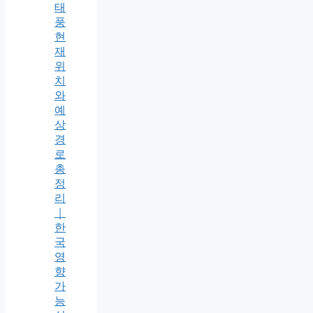
태
풍
현
재
위
치
와
예
상
경
로
총
정
리
｜
한
국
영
향
가
능