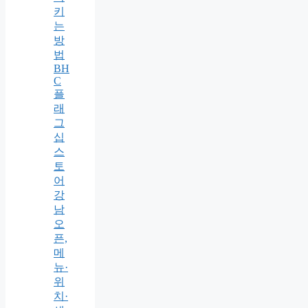
키
는
방
법
BH
C
플
래
그
십
스
토
어
강
남
오
픈,
메
뉴·
위
치·