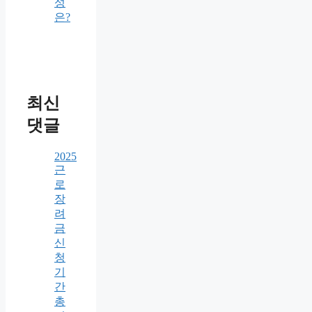
성
은?
최신
댓글
2025
근
로
장
려
금
신
청
기
간
총