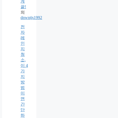
게
끝!
의
dnwntjs1992
전
자
레
인
지
청
소,
이 4
가
지
방
법
이
면
간
단
하