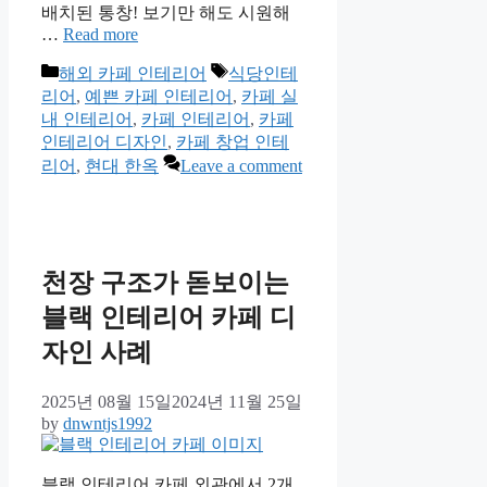
배치된 통창! 보기만 해도 시원해
…
Read more
Categories
Tags
해외 카페 인테리어
식당인테
리어
,
예쁜 카페 인테리어
,
카페 실
내 인테리어
,
카페 인테리어
,
카페
인테리어 디자인
,
카페 창업 인테
리어
,
현대 한옥
Leave a comment
천장 구조가 돋보이는
블랙 인테리어 카페 디
자인 사례
2025년 08월 15일
2024년 11월 25일
by
dnwntjs1992
블랙 인테리어 카페 외관에서 2개