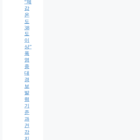
“체
감
온
도
38
도
이
상”
폭
염
중
대
경
보
발
령
기
준
과
건
강
지