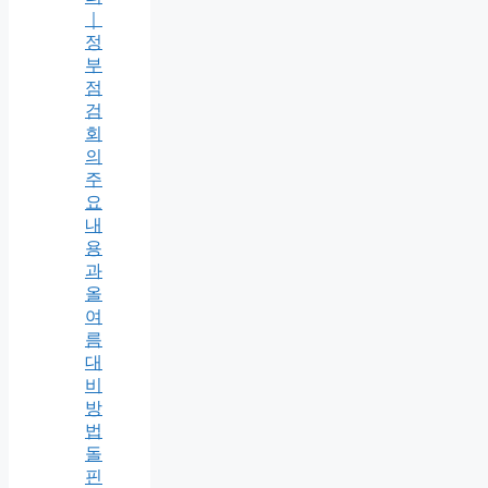
｜
정
부
점
검
회
의
주
요
내
용
과
올
여
름
대
비
방
법
돌
핀