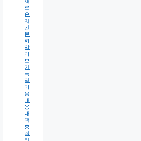
새
로
운
치
킨
문
화
알
아
보
기
폭
염
가
뭄
대
응
대
책
총
정
리