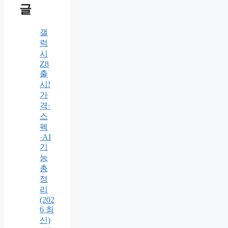
글
갤
럭
시
Z8
출
시!
가
격·
스
펙
·AI
기
능
총
정
리
(202
6 최
신)