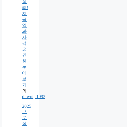
정
리!
지
급
일
과
자
격
요
건
한
눈
에
보
기
의
dnwntjs1992
2025
근
로
장