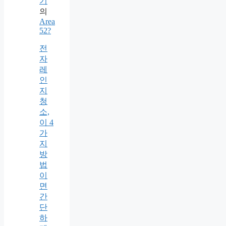
기
의
Area
52?
전
자
레
인
지
청
소,
이 4
가
지
방
법
이
면
간
단
하