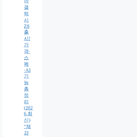
까
갤
럭
시
Z8
출
시!
가
격·
스
펙
·AI
기
능
총
정
리
(202
6 최
신)
“체
감