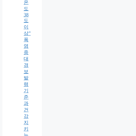
온
도
38
도
이
상”
폭
염
중
대
경
보
발
령
기
준
과
건
강
지
키
는