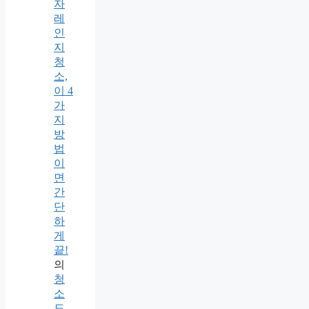
자
레
인
지
청
소,
이 4
가
지
방
법
이
면
간
단
하
게
끝!
의
청
소
도