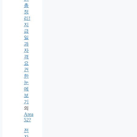
총
정
리!
지
급
일
과
자
격
요
건
한
눈
에
보
기
의
Area
52?
전
자