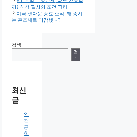
KT 유심 무상교체, 나도 가능할
까? 신청 절차와 조건 정리
미국 셧다운 종료 소식, 왜 증시
는 혼조세로 마감했나?
검색
검
색
최신
글
인
천
공
항