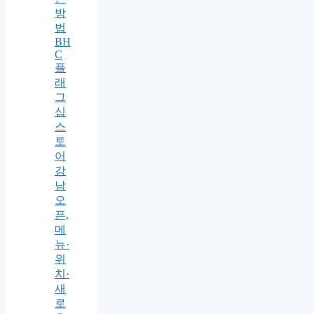
방
법
BH
C
플
래
그
십
스
토
어
강
남
오
픈,
메
뉴·
위
치·
새
로