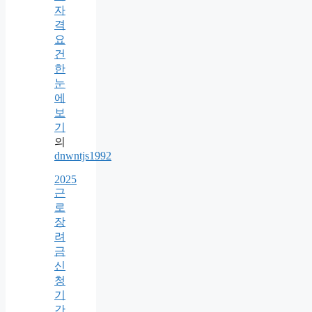
자
격
요
건
한
눈
에
보
기
의
dnwntjs1992
2025
근
로
장
려
금
신
청
기
간