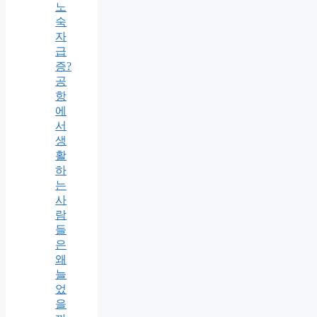
노
숙
자
급
증?
공
항
에
서
생
활
하
는
사
람
들
은
왜
늘
었
을