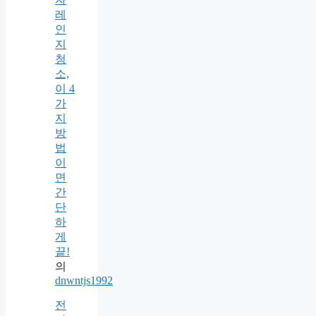
레
인
지
청
소,
이 4
가
지
방
법
이
면
간
단
하
게
끝!
의
dnwntjs1992
전