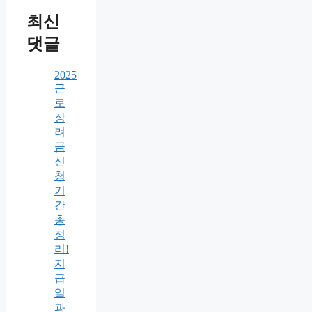
최신
댓글
2025
근
로
장
려
금
신
청
기
간
총
정
리!
지
급
일
과