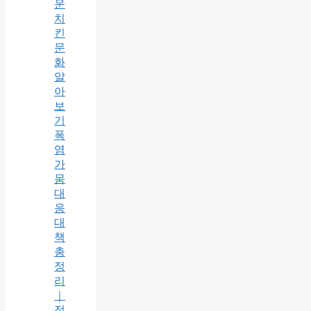
운
치
킨
문
화
알
아
보
기
폭
염
가
뭄
대
응
대
책
총
정
리
｜
정