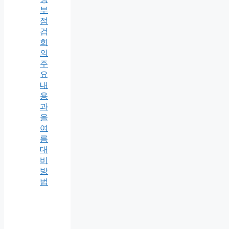
부
점
검
회
의
주
요
내
용
과
올
여
름
대
비
방
법