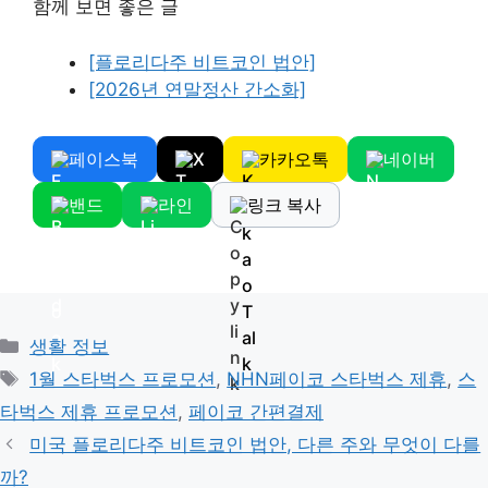
함께 보면 좋은 글
[플로리다주 비트코인 법안]
[2026년 연말정산 간소화]
페이스북
X
카카오톡
네이버
밴드
라인
링크 복사
Categories
생활 정보
Tags
1월 스타벅스 프로모션
,
NHN페이코 스타벅스 제휴
,
스
타벅스 제휴 프로모션
,
페이코 간편결제
미국 플로리다주 비트코인 법안, 다른 주와 무엇이 다를
까?