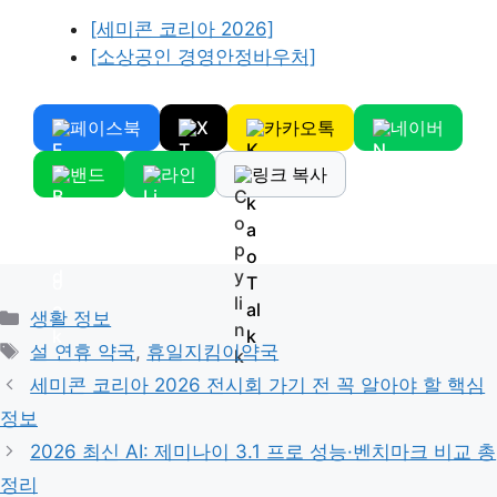
[세미콘 코리아 2026]
[소상공인 경영안정바우처]
페이스북
X
카카오톡
네이버
밴드
라인
링크 복사
Categories
생활 정보
Tags
설 연휴 약국
,
휴일지킴이약국
세미콘 코리아 2026 전시회 가기 전 꼭 알아야 할 핵심
정보
2026 최신 AI: 제미나이 3.1 프로 성능·벤치마크 비교 총
정리