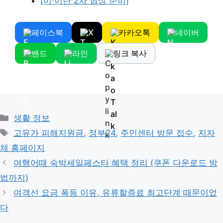
[미·이란 2차 협상 준비]
페이스북
X
카카오톡
네이버
밴드
라인
링크 복사
Categories
생활 정보
Tags
고유가 피해지원금
,
정부24
,
주민센터 방문 접수
,
지자
체 홈페이지
여행어때 숙박세일페스타 혜택 정리 (쿠폰 다운로드 방
법까지)
여객선 요금 폭등 이유, 유류할증료 최고단계 때문이었
다