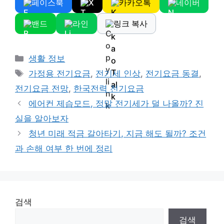
페이스북
X
카카오톡
네이버
밴드
라인
링크 복사
Categories
생활 정보
Tags
가정용 전기요금
,
전기세 인상
,
전기요금 동결
,
전기요금 전망
,
한국전력 전기요금
에어컨 제습모드, 정말 전기세가 덜 나올까? 진
실을 알아보자
청년 미래 적금 갈아타기, 지금 해도 될까? 조건
과 손해 여부 한 번에 정리
검색
검색