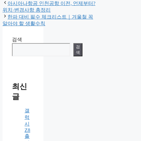
아시아나항공 인천공항 이전, 언제부터?
위치·변경사항 총정리
한파 대비 필수 체크리스트｜겨울철 꼭
알아야 할 생활수칙
검색
검
색
최신
글
갤
럭
시
Z8
출