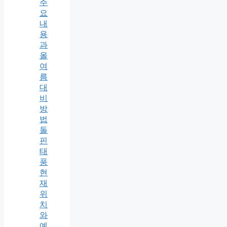
주
요
내
용
과
올
여
름
대
비
방
법
돌
핀
태
풍
현
재
위
치
와
예