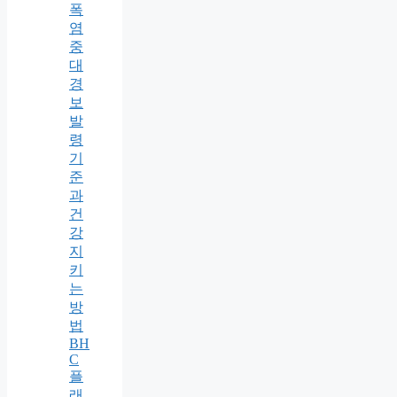
폭
염
중
대
경
보
발
령
기
준
과
건
강
지
키
는
방
법
BH
C
플
래