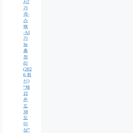
시!
가
격·
스
펙
·AI
기
능
총
정
리
(202
6 최
신)
“체
감
온
도
38
도
이
상”