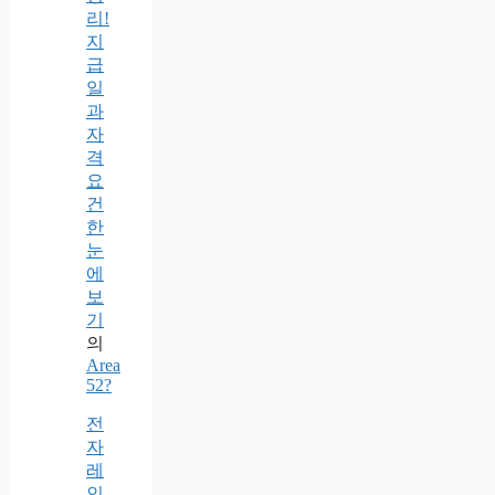
리!
지
급
일
과
자
격
요
건
한
눈
에
보
기
의
Area
52?
전
자
레
인