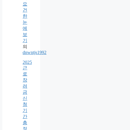
요
건
한
눈
에
보
기
의
dnwntjs1992
2025
근
로
장
려
금
신
청
기
간
총
정