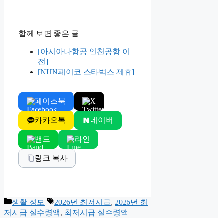
함께 보면 좋은 글
[아시아나항공 인천공항 이
전]
[NHN페이코 스타벅스 제휴]
페이스북
X
카카오톡
네이버
밴드
라인
링크 복사
Categories
Tags
생활 정보
2026년 최저시급
,
2026년 최
저시급 실수령액
,
최저시급 실수령액