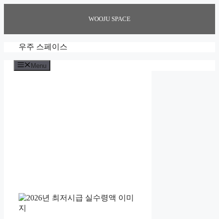
Skip
to
WOOJU SPACE
content
우주 스페이스
Menu