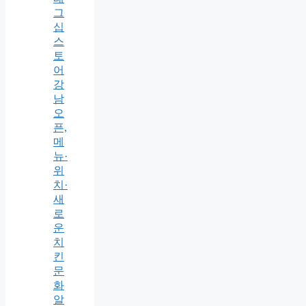
그
십
스
토
어
강
남
오
픈,
메
뉴·
위
치·
새
로
운
치
킨
문
화
알