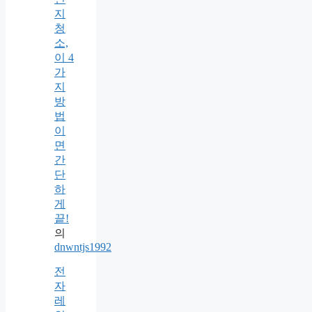
지
청
소,
이 4
가
지
방
법
이
면
간
단
하
게
끝!
의
dnwntjs1992
전
자
레