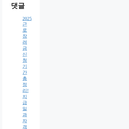
댓글
2025
근
로
장
려
금
신
청
기
간
총
정
리!
지
급
일
과
자
격