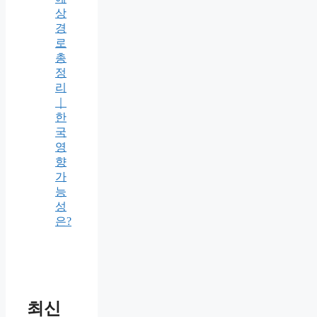
상
경
로
총
정
리
｜
한
국
영
향
가
능
성
은?
최신