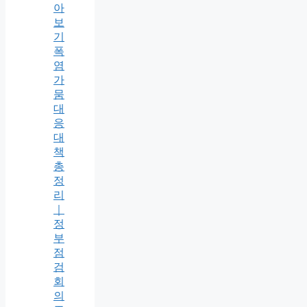
아
보
기
폭
염
가
뭄
대
응
대
책
총
정
리
｜
정
부
점
검
회
의