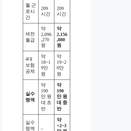
월 근
209
209
로시
시간
시간
간
약
약
세전
2,096
2,156
,270
,880
월급
원
원
약
약
4대
18~1
19~2
보험
9만
0만
공제
원
원
약
약
190
190
실수
만 원
만 원
령액
대 초
대 중
반
반
약
실수
+2~3
령액
–