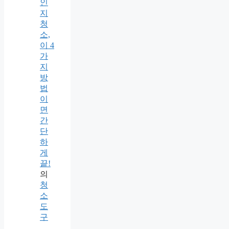
인
지
청
소,
이 4
가
지
방
법
이
면
간
단
하
게
끝!
의
청
소
도
구