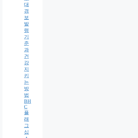
대
경
보
발
령
기
준
과
건
강
지
키
는
방
법
BH
C
플
래
그
십