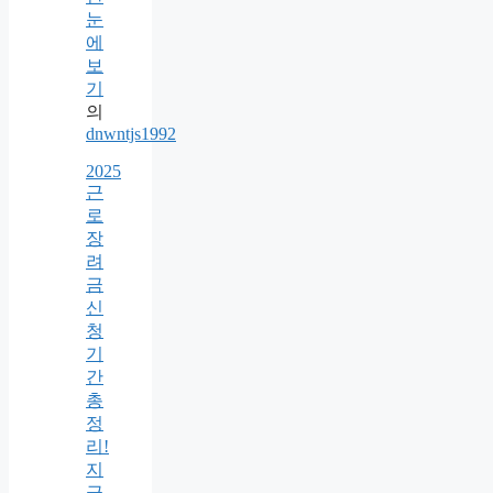
눈
에
보
기
의
dnwntjs1992
2025
근
로
장
려
금
신
청
기
간
총
정
리!
지
급