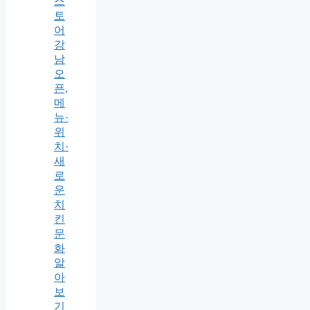
스
토
어
강
남
오
픈,
메
뉴·
위
치·
새
로
운
치
킨
문
화
알
아
보
기