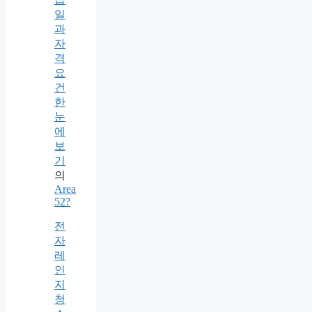
일
과
자
격
요
건
한
눈
에
보
기
의
Area
52?
전
자
레
인
지
청