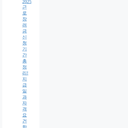
2025
근
로
장
려
금
신
청
기
간
총
정
리!
지
급
일
과
자
격
요
건
한