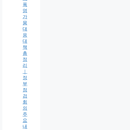
폭
염
가
뭄
대
응
대
책
총
정
리
｜
정
부
점
검
회
의
주
요
내