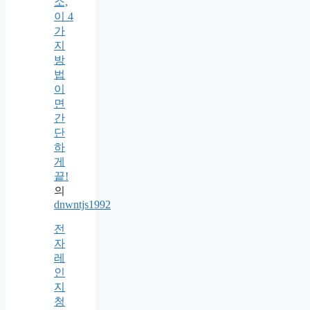
소,
이 4
가
지
방
법
이
면
간
단
하
게
끝!
의
dnwntjs1992
전
자
레
인
지
청