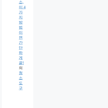
소,
이 4
가
지
방
법
이
면
간
단
하
게
끝!
의
청
소
도
구