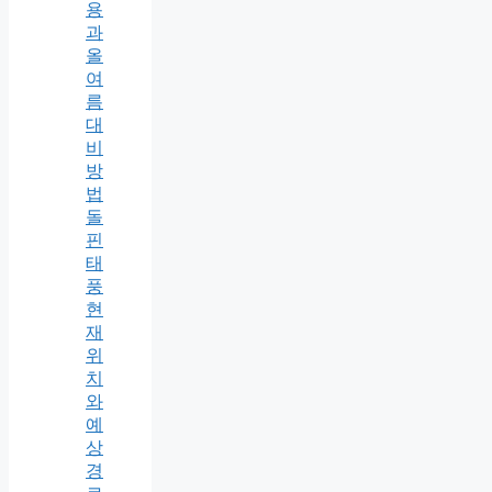
용
과
올
여
름
대
비
방
법
돌
핀
태
풍
현
재
위
치
와
예
상
경