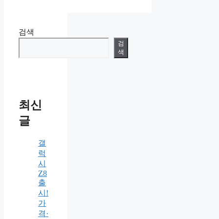
검색
검
색
최신
글
갤
럭
시
Z8
출
시!
가
격·