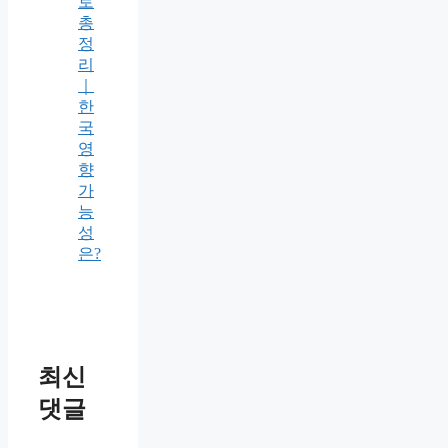
로
총
정
리
｜
한
국
영
향
가
능
성
은?
최신
댓글