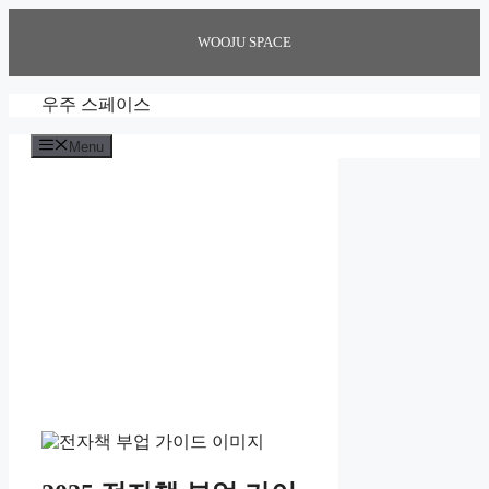
Skip
to
WOOJU SPACE
content
우주 스페이스
Menu