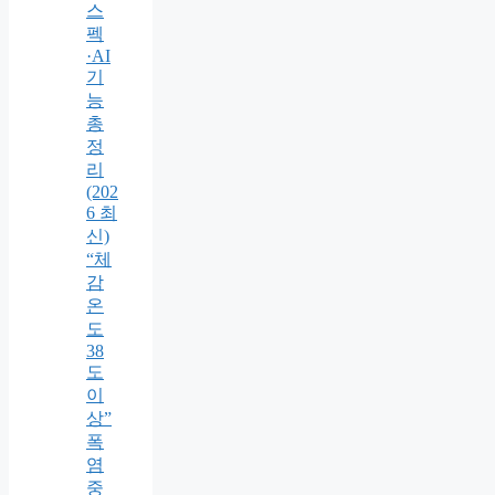
스
펙
·AI
기
능
총
정
리
(202
6 최
신)
“체
감
온
도
38
도
이
상”
폭
염
중