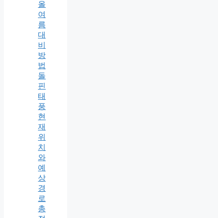
올
여
름
대
비
방
법
돌
핀
태
풍
현
재
위
치
와
예
상
경
로
총