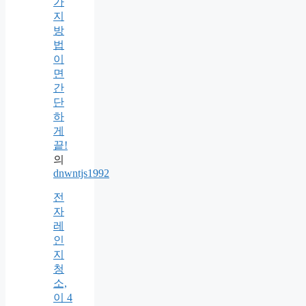
가
지
방
법
이
면
간
단
하
게
끝!
의
dnwntjs1992
전
자
레
인
지
청
소,
이 4