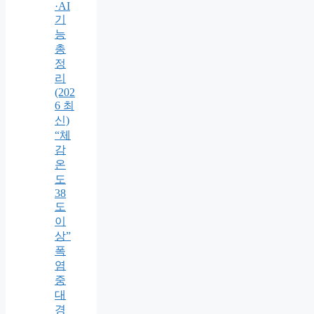
·AI
기
능
총
정
리
(202
6 최
신)
“체
감
온
도
38
도
이
상”
폭
염
중
대
경