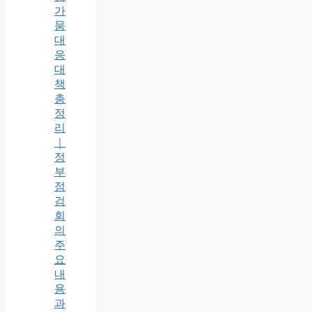
가
뭄
대
응
대
책
총
정
리
｜
정
부
점
검
회
의
주
요
내
용
과