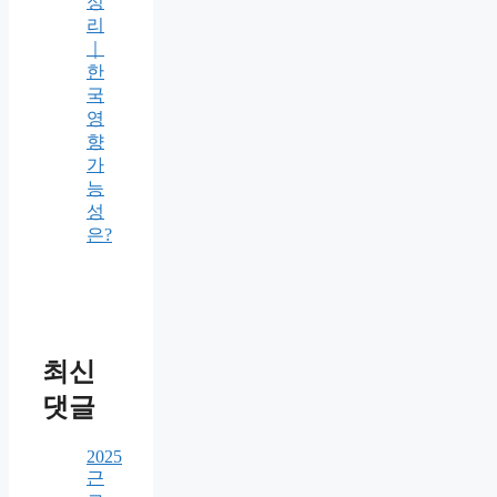
정
리
｜
한
국
영
향
가
능
성
은?
최신
댓글
2025
근