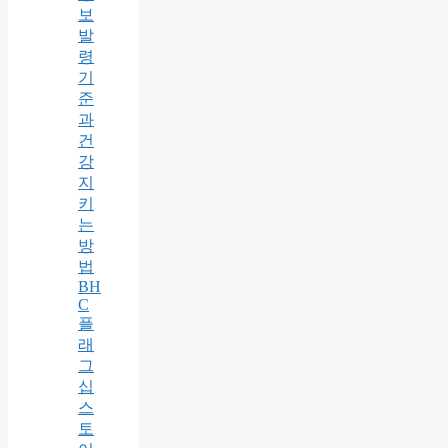
보
발
령
기
준
과
건
강
지
키
는
방
법
BH
C
플
래
그
십
스
토