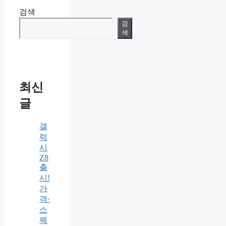
검색
검
색
최신
글
갤
럭
시
Z8
출
시!
가
격·
스
펙