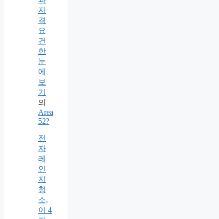
자
격
요
건
한
눈
에
보
기
의
Area
52?
전
자
레
인
지
청
소,
이 4