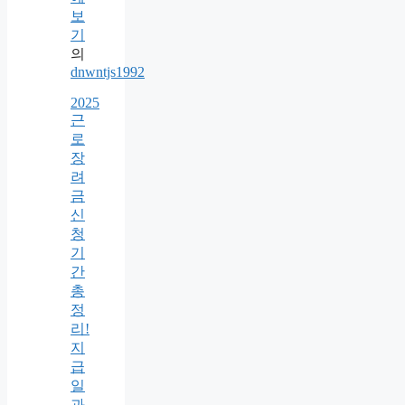
보
기
의
dnwntjs1992
2025
근
로
장
려
금
신
청
기
간
총
정
리!
지
급
일
과