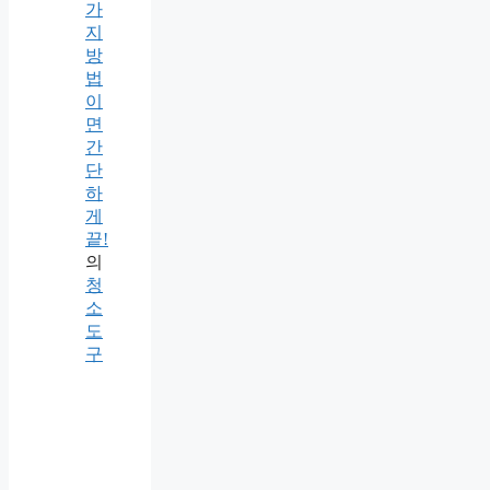
가
지
방
법
이
면
간
단
하
게
끝!
의
청
소
도
구