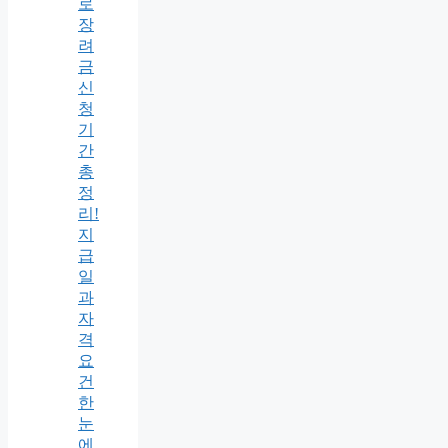
로
장
려
금
신
청
기
간
총
정
리!
지
급
일
과
자
격
요
건
한
눈
에