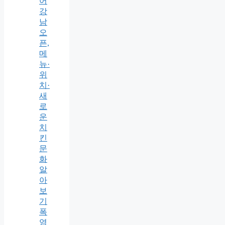
어
강
남
오
픈,
메
뉴·
위
치·
새
로
운
치
킨
문
화
알
아
보
기
폭
염