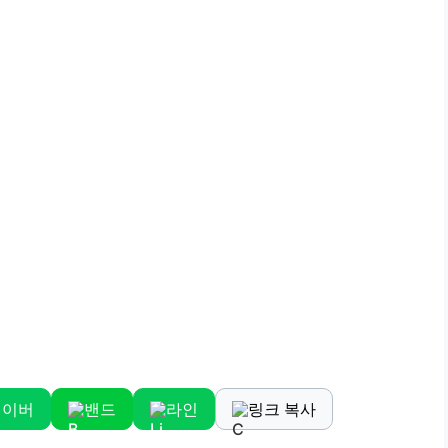
네이버
밴드
라인
링크 복사