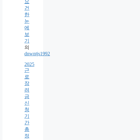
요
건
한
눈
에
보
기
의
dnwntjs1992
2025
근
로
장
려
금
신
청
기
간
총
정