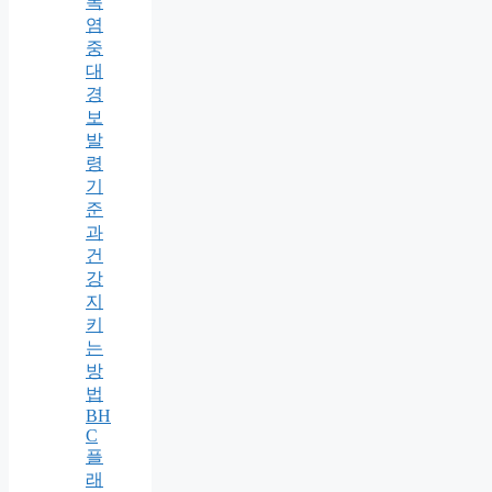
폭
염
중
대
경
보
발
령
기
준
과
건
강
지
키
는
방
법
BH
C
플
래