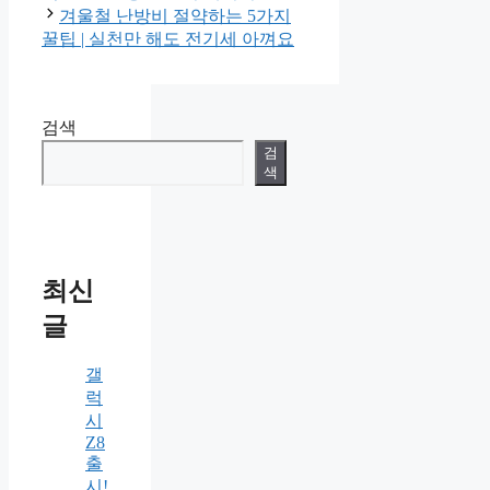
겨울철 난방비 절약하는 5가지
꿀팁 | 실천만 해도 전기세 아껴요
검색
검
색
최신
글
갤
럭
시
Z8
출
시!