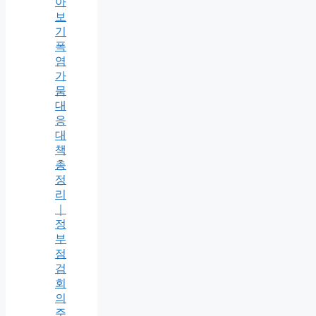
아
보
기
폭
염
가
뭄
대
응
대
책
총
정
리
｜
정
부
점
검
회
의
주