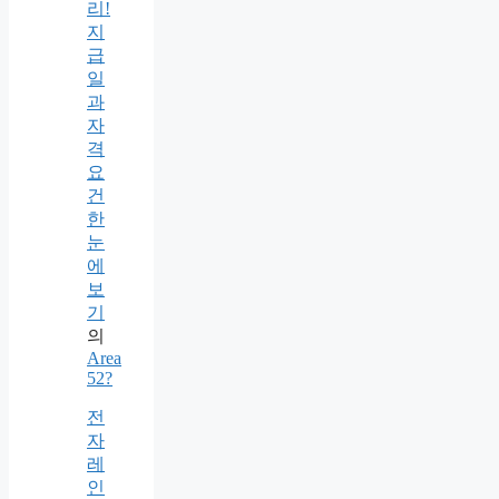
리!
지
급
일
과
자
격
요
건
한
눈
에
보
기
의
Area
52?
전
자
레
인