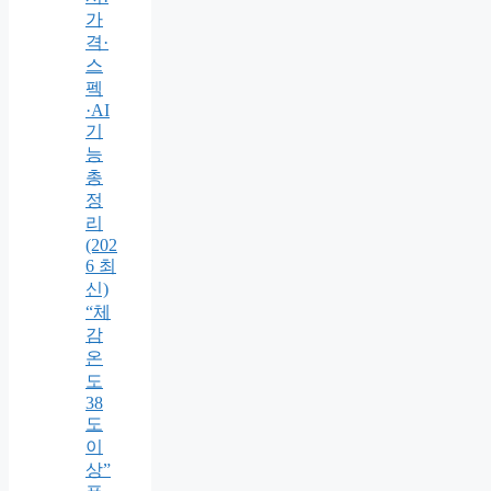
가
격·
스
펙
·AI
기
능
총
정
리
(202
6 최
신)
“체
감
온
도
38
도
이
상”