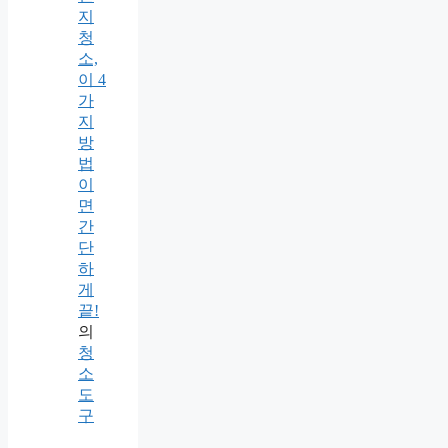
지
청
소,
이 4
가
지
방
법
이
면
간
단
하
게
끝!
의
청
소
도
구