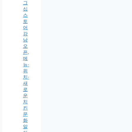
그
십
스
토
어
강
남
오
픈,
메
뉴·
위
치·
새
로
운
치
킨
문
화
알