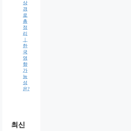
상
경
로
총
정
리
｜
한
국
영
향
가
능
성
은?
최신