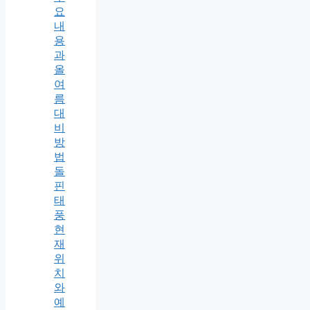
요
내
용
과
올
여
름
대
비
방
법
돌
핀
태
풍
현
재
위
치
와
예