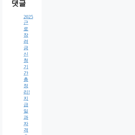
댓글
2025
근
로
장
려
금
신
청
기
간
총
정
리!
지
급
일
과
자
격