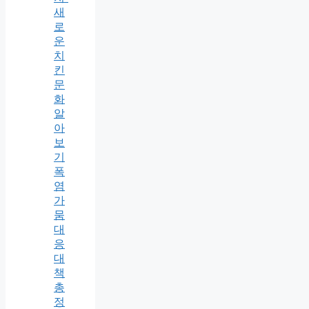
새
로
운
치
킨
문
화
알
아
보
기
폭
염
가
뭄
대
응
대
책
총
정