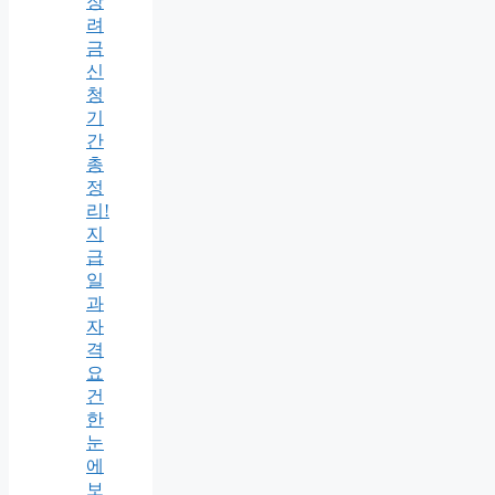
장
려
금
신
청
기
간
총
정
리!
지
급
일
과
자
격
요
건
한
눈
에
보