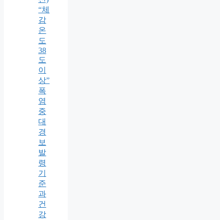
“체
감
온
도
38
도
이
상”
폭
염
중
대
경
보
발
령
기
준
과
건
강