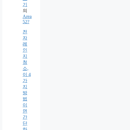
기
의
Area
52?
전
자
레
인
지
청
소,
이 4
가
지
방
법
이
면
간
단
하