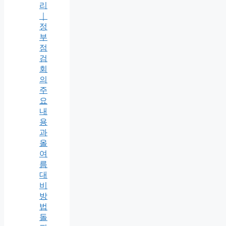
리
｜
정
부
점
검
회
의
주
요
내
용
과
올
여
름
대
비
방
법
돌