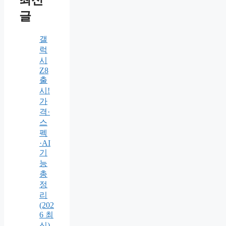
최신
글
갤
럭
시
Z8
출
시!
가
격·
스
펙
·AI
기
능
총
정
리
(202
6 최
신)