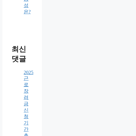
성
은?
최신
댓글
2025
근
로
장
려
금
신
청
기
간
총