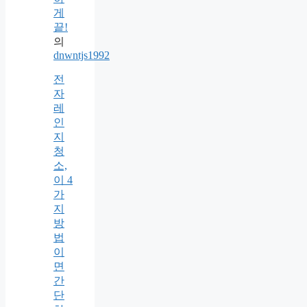
게
끝!
의
dnwntjs1992
전
자
레
인
지
청
소,
이 4
가
지
방
법
이
면
간
단