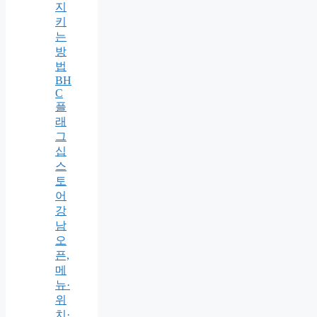
지
키
는
방
법
BH
C
플
래
그
십
스
토
어
강
남
오
픈,
메
뉴·
위
치·