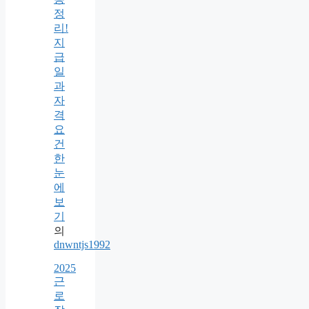
정
리!
지
급
일
과
자
격
요
건
한
눈
에
보
기
의
dnwntjs1992
2025
근
로