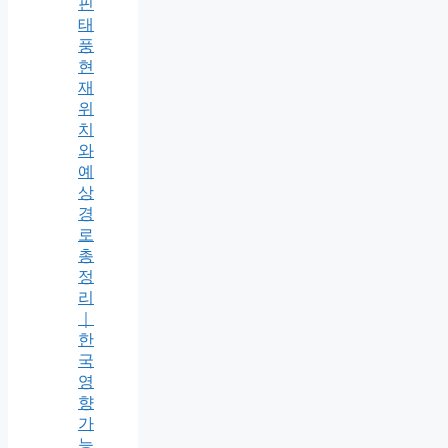
핀
태
풍
현
재
위
치
와
예
상
경
로
총
정
리
｜
한
국
영
향
가
능