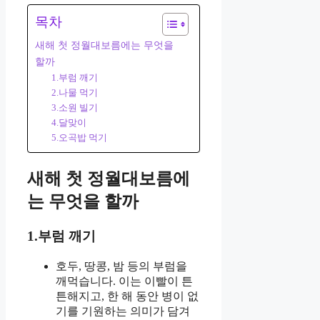
목차
새해 첫 정월대보름에는 무엇을
할까
1.부럼 깨기
2.나물 먹기
3.소원 빌기
4.달맞이
5.오곡밥 먹기
새해 첫 정월대보름에
는 무엇을 할까
1.부럼 깨기
호두, 땅콩, 밤 등의 부럼을
깨먹습니다. 이는 이빨이 튼
튼해지고, 한 해 동안 병이 없
기를 기원하는 의미가 담겨