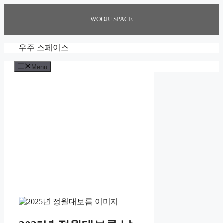
Skip
to
WOOJU SPACE
content
우주 스페이스
Menu