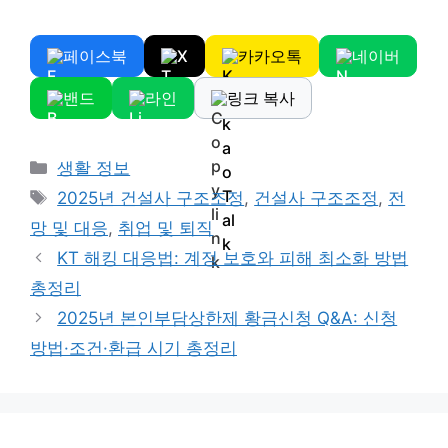
페이스북
X
카카오톡
네이버
밴드
라인
링크 복사
Categories
생활 정보
Tags
2025년 건설사 구조조정
,
건설사 구조조정
,
전
망 및 대응
,
취업 및 퇴직
KT 해킹 대응법: 계정 보호와 피해 최소화 방법
총정리
2025년 본인부담상한제 황금신청 Q&A: 신청
방법·조건·환급 시기 총정리