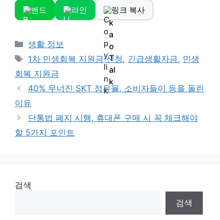
밴드
라인
링크 복사
Categories
생활 정보
Tags
1차 민생회복 지원금 신청
,
긴급생활자금
,
민생
회복 지원금
40% 무너진 SKT 점유율, 소비자들이 등을 돌린
이유
단통법 폐지 시행, 휴대폰 구매 시 꼭 체크해야
할 5가지 포인트
검색
검색