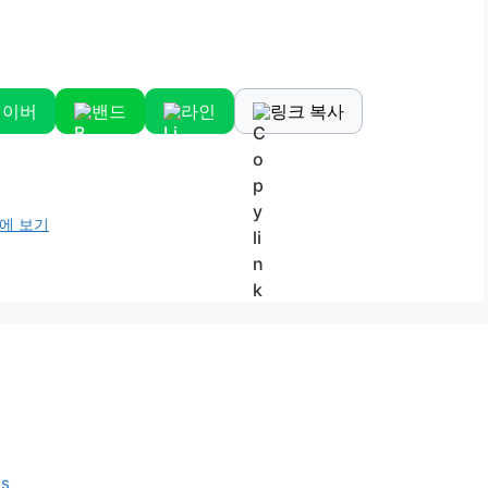
네이버
밴드
라인
링크 복사
눈에 보기
ss