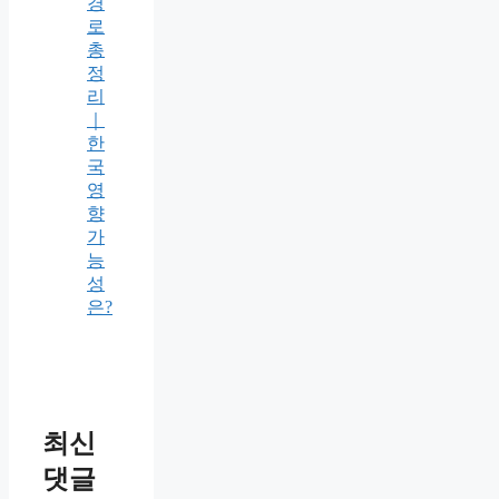
경
로
총
정
리
｜
한
국
영
향
가
능
성
은?
최신
댓글