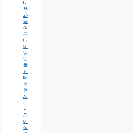
내
용
과
올
여
름
대
비
방
법
돌
핀
태
풍
현
재
위
치
와
예
상