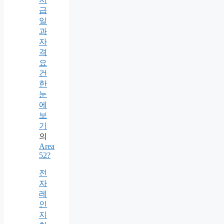
급
일
과
자
격
요
건
한
눈
에
보
기
의
Area
52?
전
자
레
인
지