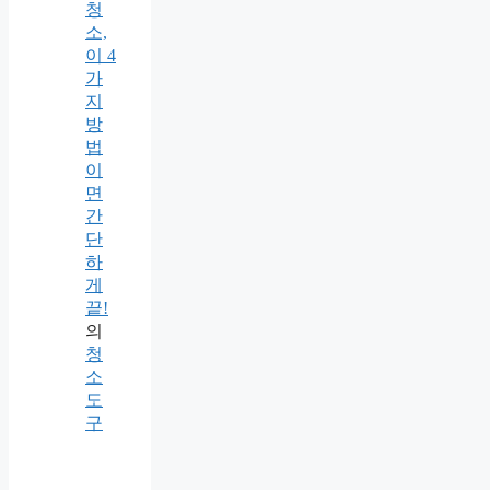
청
소,
이 4
가
지
방
법
이
면
간
단
하
게
끝!
의
청
소
도
구