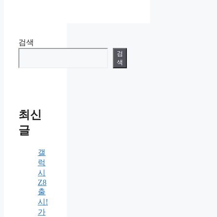
검색
검
색
최신
글
갤
럭
시
Z8
출
시!
가