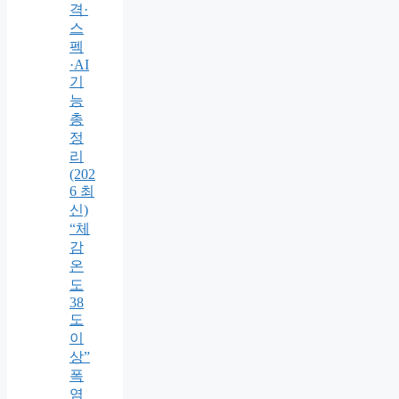
격·
스
펙
·AI
기
능
총
정
리
(202
6 최
신)
“체
감
온
도
38
도
이
상”
폭
염