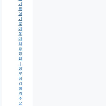
기
폭
염
가
뭄
대
응
대
책
총
정
리
｜
정
부
점
검
회
의
주
요