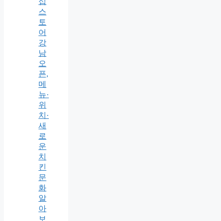
십
스
토
어
강
남
오
픈,
메
뉴·
위
치·
새
로
운
치
킨
문
화
알
아
보