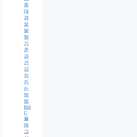
중
대
경
보
발
령
기
준
과
건
강
지
키
는
방
법
BH
C
플
래
그