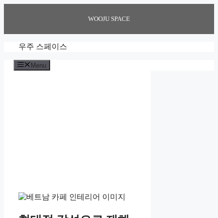
Skip
to
WOOJU SPACE
content
우주 스페이스
Menu