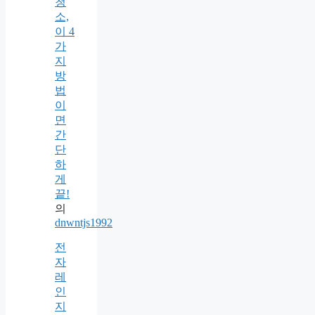
청
소,
이 4
가
지
방
법
이
면
간
단
하
게
끝!
의
dnwntjs1992
전
자
레
인
지