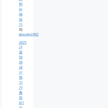
한
눈
에
보
기
의
dnwntjs1992
2025
근
로
장
려
금
신
청
기
간
총
정
리!
지