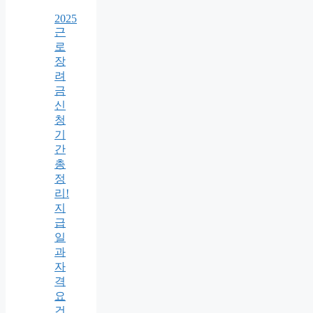
2025
근
로
장
려
금
신
청
기
간
총
정
리!
지
급
일
과
자
격
요
건