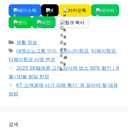
페이스북
X
카카오톡
네이버
밴드
라인
링크 복사
Categories
생활 정보
Tags
대명소노그룹 인수
,
트리니티항공
,
티웨이항공
,
티웨이항공 사명 변경
2025 SK텔레콤 고객 감사제 빕스 50% 할인｜9
월~10월 평일 한정
KT 소액결제 사기 피해 확산, 꼭 알아야 할 대응
방법
검색