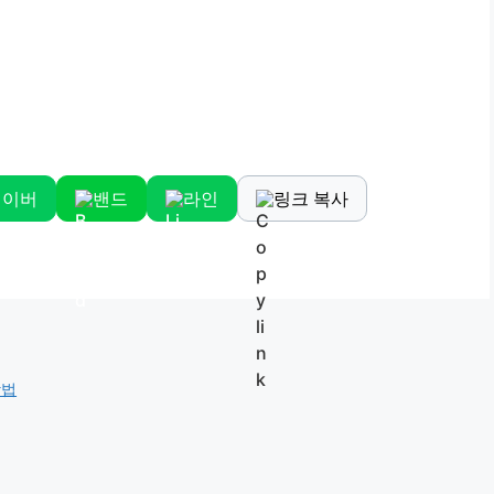
네이버
밴드
라인
링크 복사
방법