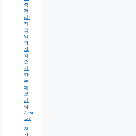
총
정
리!
지
급
일
과
자
격
요
건
한
눈
에
보
기
의
Area
52?
전
자