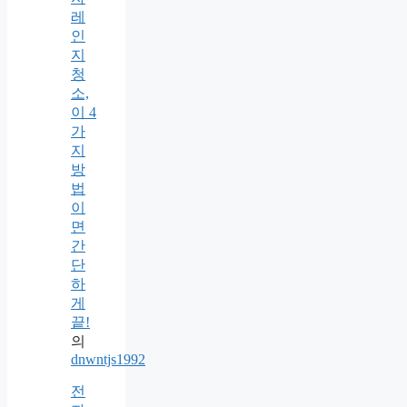
레
인
지
청
소,
이 4
가
지
방
법
이
면
간
단
하
게
끝!
의
dnwntjs1992
전