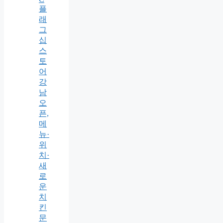
플
래
그
십
스
토
어
강
남
오
픈,
메
뉴·
위
치·
새
로
운
치
킨
문