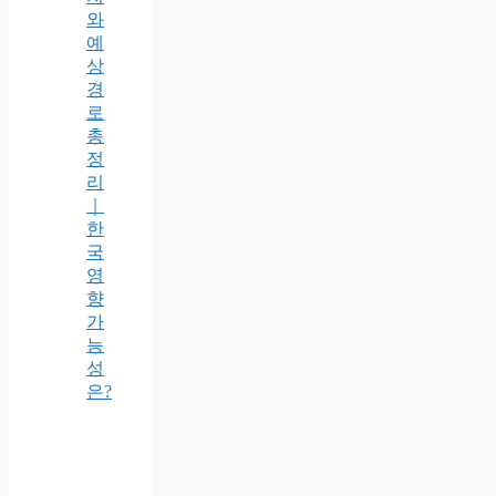
와
예
상
경
로
총
정
리
｜
한
국
영
향
가
능
성
은?