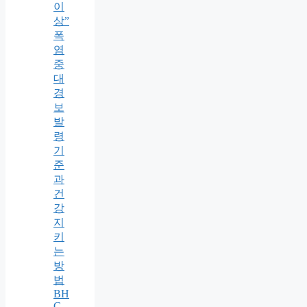
이
상”
폭
염
중
대
경
보
발
령
기
준
과
건
강
지
키
는
방
법
BH
C