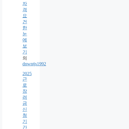
자
격
요
건
한
눈
에
보
기
의
dnwntjs1992
2025
근
로
장
려
금
신
청
기
간