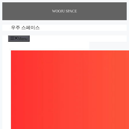
Skip
to
WOOJU SPACE
content
우주 스페이스
Menu