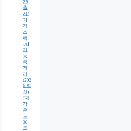
Z8
출
시!
가
격·
스
펙
·AI
기
능
총
정
리
(202
6 최
신)
“체
감
온
도
38
도