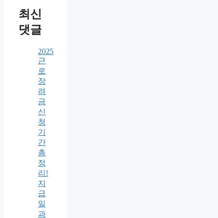
최신
댓글
2025
근
로
장
려
금
신
청
기
간
총
정
리!
지
급
일
과