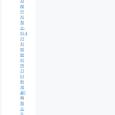
자
레
인
지
청
소,
이 4
가
지
방
법
이
면
간
단
하
게
끝!
의
청
소
도