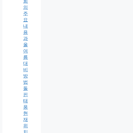
회
의
주
요
내
용
과
올
여
름
대
비
방
법
돌
핀
태
풍
현
재
위
치