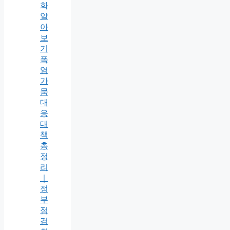
화
알
아
보
기
폭
염
가
뭄
대
응
대
책
총
정
리
｜
정
부
점
검