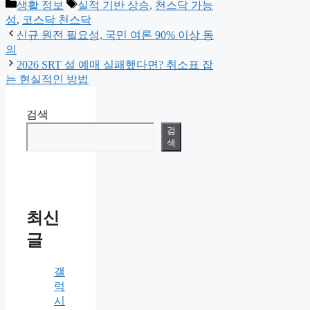
Categories
Tags
생활 정보
실적 기반 상승
,
천스닥 가능
성
,
코스닥 천스닥
신규 원전 필요성, 국민 여론 90% 이상 동
의
2026 SRT 설 예매 실패했다면? 취소표 잡
는 현실적인 방법
검색
검
색
최신
글
갤
럭
시