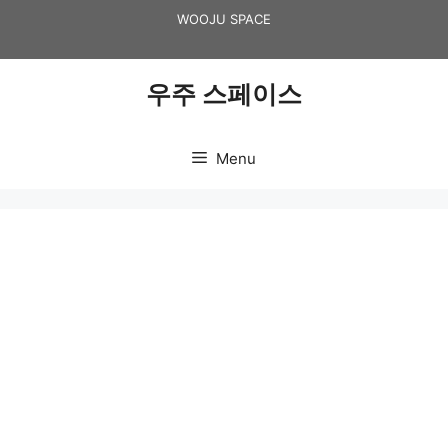
Skip
WOOJU SPACE
to
content
우주 스페이스
Menu