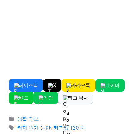
페이스북
X
카카오톡
네이버
밴드
라인
링크 복사
Categories
생활 정보
Tags
커피 원가 논란
,
커피값 120원