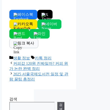
페이스북
X
카카오톡
네이버
밴드
라인
링크 복사
Categories
Tags
생활 정보
카톡 정리
커피값 120원 진짜일까? 커피 원
가 논란 완벽 정리
2025 서울국제도서전 일정 및 관
람 꿀팁 총정리
검색
검
색