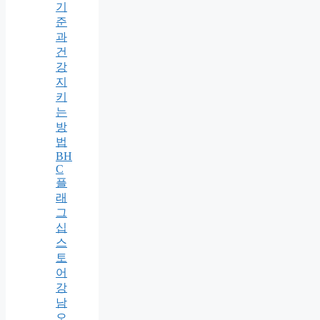
기
준
과
건
강
지
키
는
방
법
BH
C
플
래
그
십
스
토
어
강
남
오