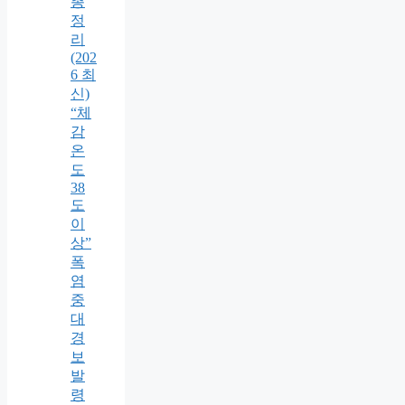
총
정
리
(202
6 최
신)
“체
감
온
도
38
도
이
상”
폭
염
중
대
경
보
발
령