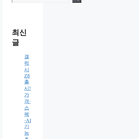
최신
글
갤
럭
시
Z8
출
시!
가
격·
스
펙
·AI
기
능