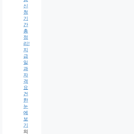
신
청
기
간
총
정
리!
지
급
일
과
자
격
요
건
한
눈
에
보
기
의