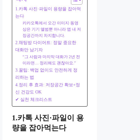
1.카톡 사진·파일이 용량을 잡아먹
는다
카카오톡에서 오간 이미지·동영
상은 기기 앨범뿐 아니라 앱 내 저
장공간까지 차지합니다.
2.채팅방 다이어트: 정말 중요한
대화만 남기자
“그 사람과 마지막 대화가 2년 전
이라면… 정리해도 괜찮아요.”
3.꿀팁: 백업 없이도 안전하게 정
리하는 법
4.정리 후 효과: 저장공간 확보+정
신 건강도 OK
✔ 실천 체크리스트
1.카톡 사진·파일이 용
량을 잡아먹는다