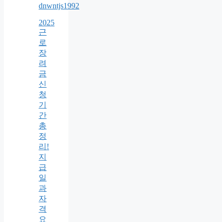
dnwntjs1992
2025
근
로
장
려
금
신
청
기
간
총
정
리!
지
급
일
과
자
격
요