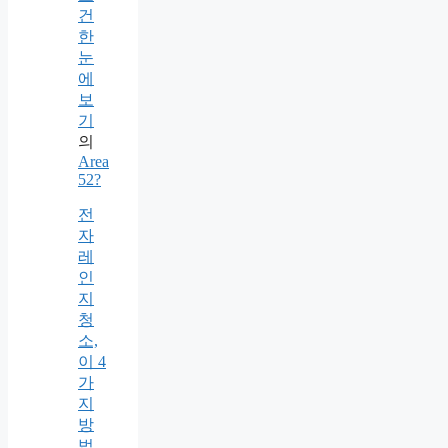
건
한
눈
에
보
기
의
Area
52?
전
자
레
인
지
청
소,
이 4
가
지
방
법