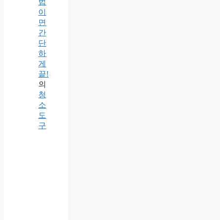
법
이
면
간
단
하
게
끝!
의
청
소
도
구