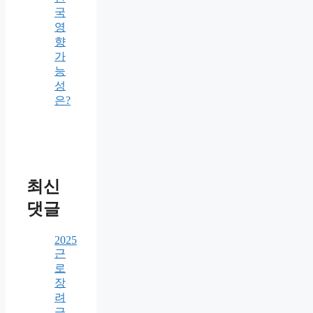
국
영
향
가
능
성
은?
최신
댓글
2025
근
로
장
려
금