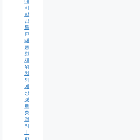
대
비
방
법
돌
핀
태
풍
현
재
위
치
와
예
상
경
로
총
정
리
｜
한