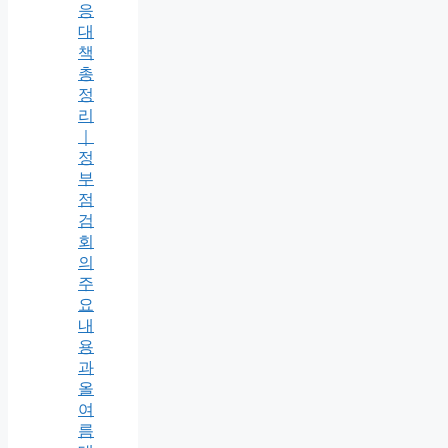
응
대
책
총
정
리
｜
정
부
점
검
회
의
주
요
내
용
과
올
여
름