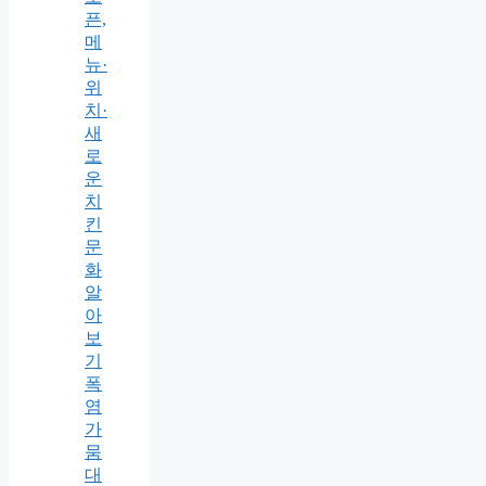
픈,
메
뉴·
위
치·
새
로
운
치
킨
문
화
알
아
보
기
폭
염
가
뭄
대