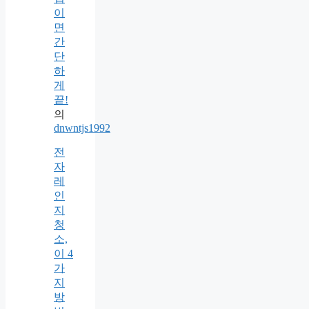
이
면
간
단
하
게
끝!
의
dnwntjs1992
전
자
레
인
지
청
소,
이 4
가
지
방