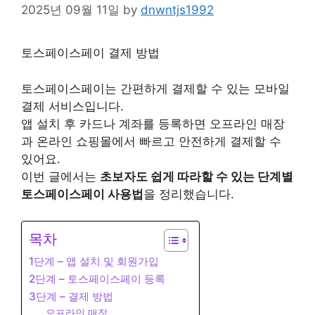
2025년 09월 11일
by
dnwntjs1992
토스페이스페이 결제 방법
토스페이스페이는 간편하게 결제할 수 있는 모바일
결제 서비스입니다.
앱 설치 후 카드나 계좌를 등록하면 오프라인 매장
과 온라인 쇼핑몰에서 빠르고 안전하게 결제할 수
있어요.
이번 글에서는
초보자도 쉽게 따라할 수 있는 단계별
토스페이스페이 사용법
을 정리했습니다.
목차
1단계 – 앱 설치 및 회원가입
2단계 – 토스페이스페이 등록
3단계 – 결제 방법
오프라인 매장