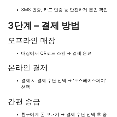
SMS 인증, 카드 인증 등 안전하게 본인 확인
3단계 – 결제 방법
오프라인 매장
매장에서 QR코드 스캔 → 결제 완료
온라인 결제
결제 시 결제 수단 선택 → ‘토스페이스페이’
선택
간편 송금
친구에게 돈 보내기 → 결제 수단 선택 후 송