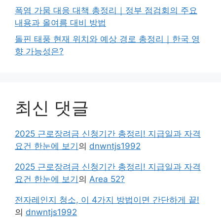
폭염 가뭄 대응 대책 총정리｜정부 점검회의 주요
내용과 올여름 대비 방법
돌핀 태풍 현재 위치와 예상 경로 총정리｜한국 영
향 가능성은?
최신 댓글
2025 근로장려금 신청기간 총정리! 지급일과 자격
요건 한눈에 보기
의
dnwntjs1992
2025 근로장려금 신청기간 총정리! 지급일과 자격
요건 한눈에 보기
의
Area 52?
전자레인지 청소, 이 4가지 방법이면 간단하게 끝!
의
dnwntjs1992