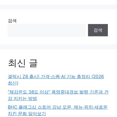
검색
검색
최신 글
갤럭시 Z8 출시! 가격·스펙·AI 기능 총정리 (2026
최신)
“체감온도 38도 이상” 폭염중대경보 발령 기준과 건
강 지키는 방법
BHC 플래그십 스토어 강남 오픈, 메뉴·위치·새로운
치킨 문화 알아보기