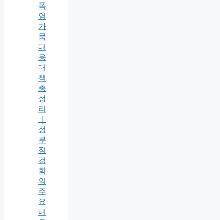
폭
염
가
뭄
대
응
대
책
총
정
리
｜
정
부
점
검
회
의
주
요
내