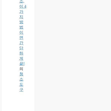
소,
이 4
가
지
방
법
이
면
간
단
하
게
끝!
의
청
소
도
구