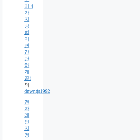
이 4
가
지
방
법
이
면
간
단
하
게
끝!
의
dnwntjs1992
전
자
레
인
지
청