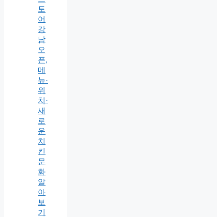
토
어
강
남
오
픈,
메
뉴·
위
치·
새
로
운
치
킨
문
화
알
아
보
기