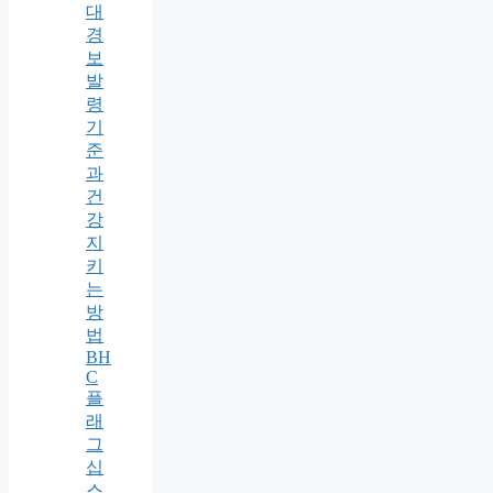
대
경
보
발
령
기
준
과
건
강
지
키
는
방
법
BH
C
플
래
그
십
스