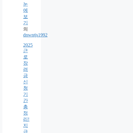
눈
에
보
기
의
dnwntjs1992
2025
근
로
장
려
금
신
청
기
간
총
정
리!
지
급