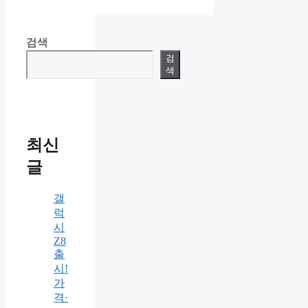
검색
검
색
최신
글
갤
럭
시
Z8
출
시!
가
격·