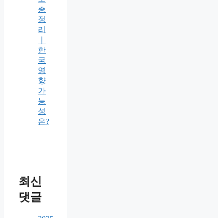
총
정
리
｜
한
국
영
향
가
능
성
은?
최신
댓글