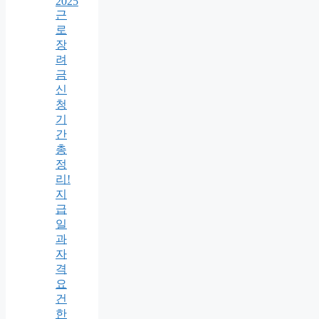
2025
근
로
장
려
금
신
청
기
간
총
정
리!
지
급
일
과
자
격
요
건
한