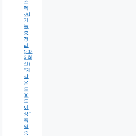
스
펙
·AI
기
능
총
정
리
(202
6 최
신)
“체
감
온
도
38
도
이
상”
폭
염
중