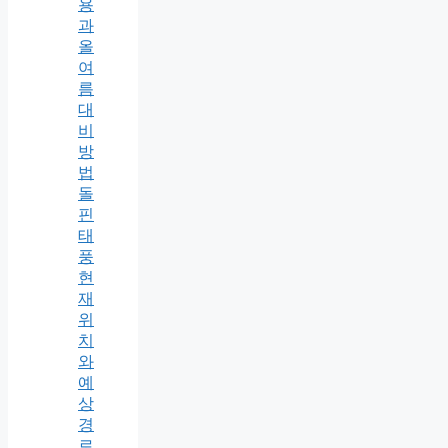
용
과
올
여
름
대
비
방
법
돌
핀
태
풍
현
재
위
치
와
예
상
경
로