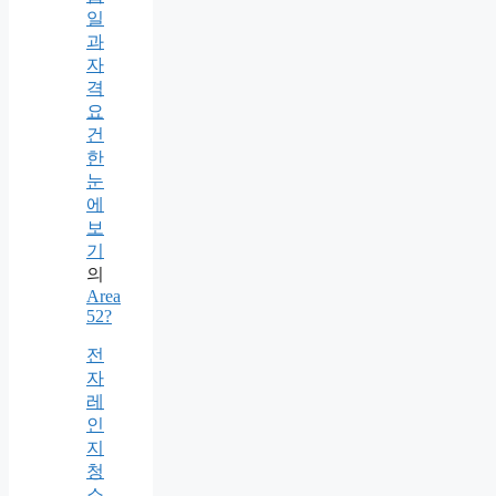
일
과
자
격
요
건
한
눈
에
보
기
의
Area
52?
전
자
레
인
지
청
소,