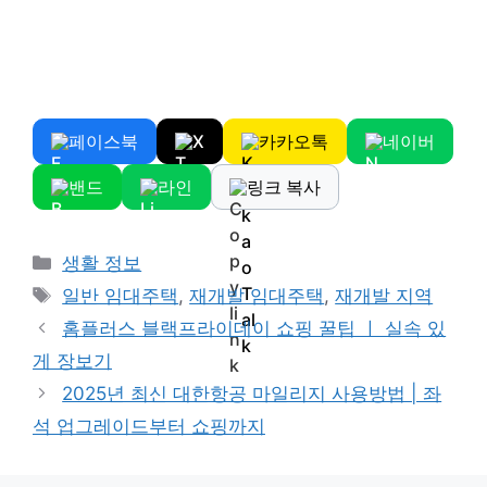
페이스북
X
카카오톡
네이버
밴드
라인
링크 복사
Categories
생활 정보
Tags
일반 임대주택
,
재개발 임대주택
,
재개발 지역
홈플러스 블랙프라이데이 쇼핑 꿀팁 ㅣ 실속 있
게 장보기
2025년 최신 대한항공 마일리지 사용방법 | 좌
석 업그레이드부터 쇼핑까지