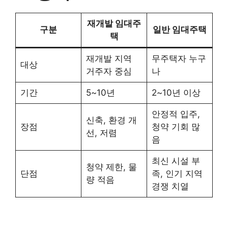
재개발 임대주
구분
일반 임대주택
택
재개발 지역
무주택자 누구
대상
거주자 중심
나
기간
5~10년
2~10년 이상
안정적 입주,
신축, 환경 개
장점
청약 기회 많
선, 저렴
음
최신 시설 부
청약 제한, 물
단점
족, 인기 지역
량 적음
경쟁 치열