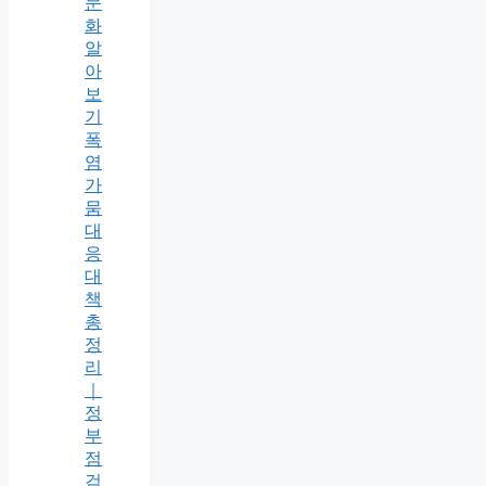
문
화
알
아
보
기
폭
염
가
뭄
대
응
대
책
총
정
리
｜
정
부
점
검