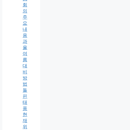
회
의
주
요
내
용
과
올
여
름
대
비
방
법
돌
핀
태
풍
현
재
위