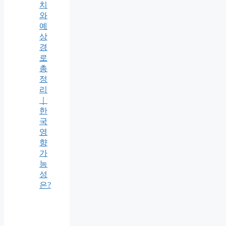
치
와
예
상
경
로
총
정
리
｜
한
국
영
향
가
능
성
은?