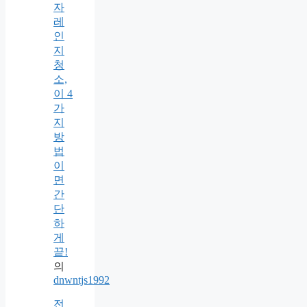
자
레
인
지
청
소,
이 4
가
지
방
법
이
면
간
단
하
게
끝!
의
dnwntjs1992
전