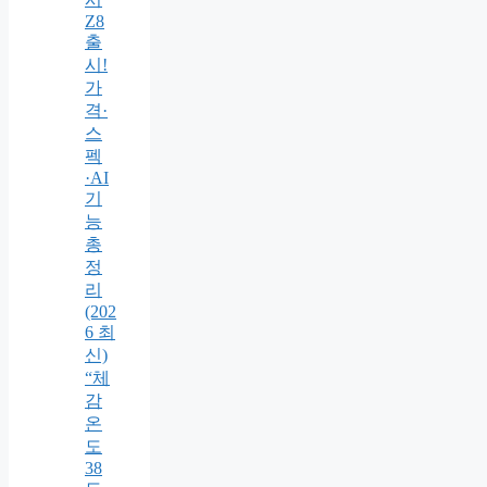
Z8
출
시!
가
격·
스
펙
·AI
기
능
총
정
리
(202
6 최
신)
“체
감
온
도
38