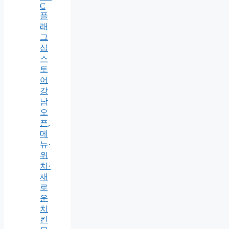
C
플
래
그
십
스
토
어
강
남
오
픈,
메
뉴·
위
치·
새
로
운
치
킨