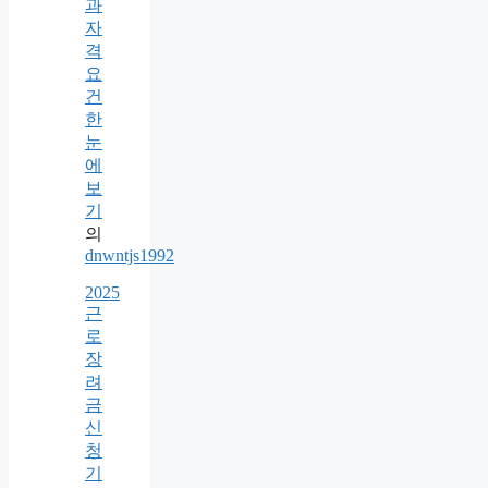
과
자
격
요
건
한
눈
에
보
기
의
dnwntjs1992
2025
근
로
장
려
금
신
청
기