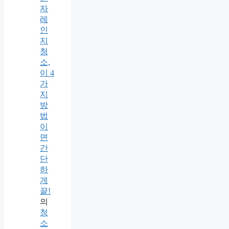
자
레
인
지
청
소,
이 4
가
지
방
법
이
면
간
단
하
게
끝!
의
청
소