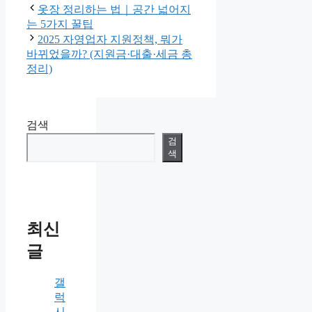
옷장 정리하는 법｜공간 넓어지
는 5가지 꿀팁
2025 자영업자 지원정책, 뭐가
바뀌었을까? (지원금·대출·세금 총
정리)
검색
검
색
최신
글
갤
럭
시