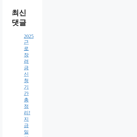
최신
댓글
2025
근
로
장
려
금
신
청
기
간
총
정
리!
지
급
일