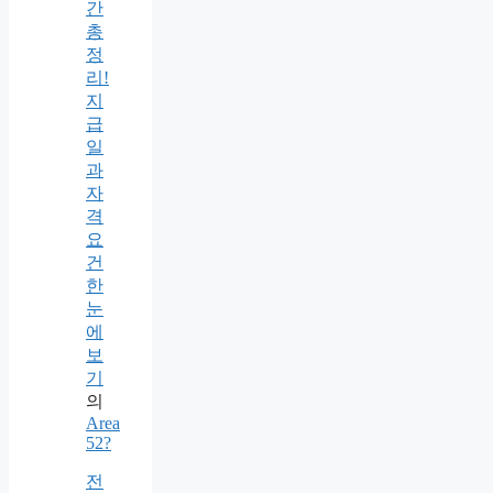
간
총
정
리!
지
급
일
과
자
격
요
건
한
눈
에
보
기
의
Area
52?
전