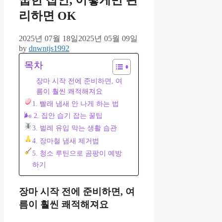
꿉한 집안, 이렇게만 관
리하면 OK
2025년 07월 18일
2025년 05월 09일
by
dnwntjs1992
목차
장마 시작 전에 준비하면, 여
름이 훨씬 쾌적해져요
1. 빨래 냄새 안 나게 하는 법
🌬 2. 집안 습기 잡는 꿀팁
3. 벌레 유입 막는 생활 습관
4. 장마철 냄새 제거법
5. 청소 루틴으로 곰팡이 예방
하기
장마 시작 전에 준비하면, 여
름이 훨씬 쾌적해져요