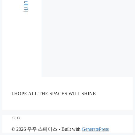
도
구
I HOPE ALL THE SPACES WILL SHINE
ㅇㅇ
© 2026 우주 스페이스
• Built with
GeneratePress