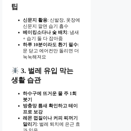
팁
신문지 활용
: 신발장, 옷장에
신문지 깔면 습기 흡수
베이킹소다나 숯 배치
: 냄새
+ 습기 둘 다 잡아줌
하루 10분이라도 환기 필수
:
문 닫고 에어컨만 돌리면 더
눅눅해져요
3. 벌레 유입 막는
생활 습관
하수구에 뜨거운 물 주 1회
붓기
방충망 틈새 확인하고 테이
프로 보강
레몬 껍질이나 커피 찌꺼기
말리기
: 벌레 퇴치에 은근 효
과 있음