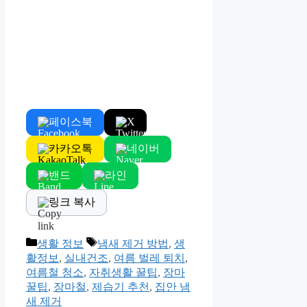
페이스북
X
카카오톡
네이버
밴드
라인
링크 복사
Categories
Tags
생활 정보
냄새 제거 방법
,
생
활정보
,
실내건조
,
여름 벌레 퇴치
,
여름철 청소
,
자취생활 꿀팁
,
장마
꿀팁
,
장마철
,
제습기 추천
,
집안 냄
새 제거