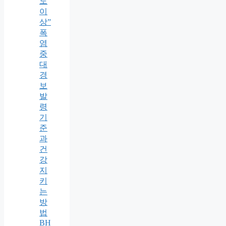
도
이
상”
폭
염
중
대
경
보
발
령
기
준
과
건
강
지
키
는
방
법
BH