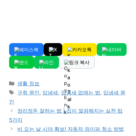
페이스북
X
카카오톡
네이버
밴드
라인
링크 복사
Categories
생활 정보
Tags
구취 원인
,
입냄새
,
입냄새 없애는 법
,
입냄새 원
인
정리정돈 잘하는 법 | 집이 깔끔해지는 실천 팁
5가지
비 오는 날 시야 확보! 자동차 와이퍼 청소 방법