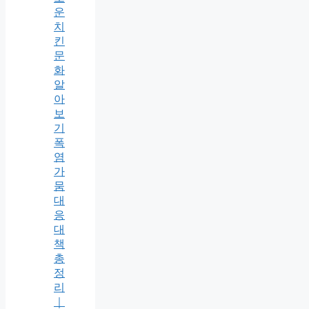
운
치
킨
문
화
알
아
보
기
폭
염
가
뭄
대
응
대
책
총
정
리
｜