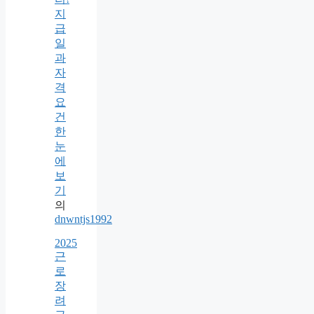
지
급
일
과
자
격
요
건
한
눈
에
보
기
의
dnwntjs1992
2025
근
로
장
려