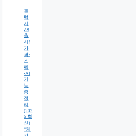
갤
럭
시
Z8
출
시!
가
격·
스
펙
·AI
기
능
총
정
리
(202
6 최
신)
“체
감