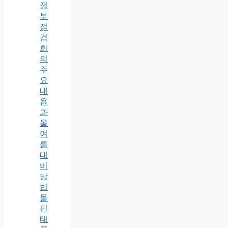
정
부
점
검
회
의
주
요
내
용
과
올
여
름
대
비
방
법
돌
핀
태