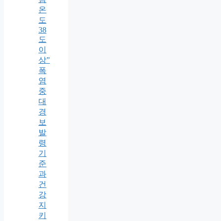
온
도
38
도
이
상”
폭
염
중
대
경
보
발
령
기
준
과
건
강
지
키