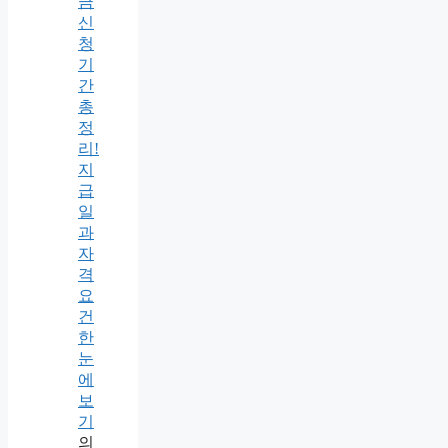
금
신
청
기
간
총
정
리!
지
급
일
과
자
격
요
건
한
눈
에
보
기
의