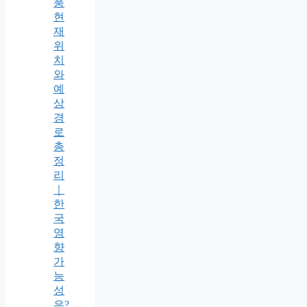
풍
현
재
위
치
와
예
상
경
로
총
정
리
｜
한
국
영
향
가
능
성
은?