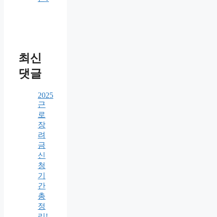
최신
댓글
2025
근
로
장
려
금
신
청
기
간
총
정
리!