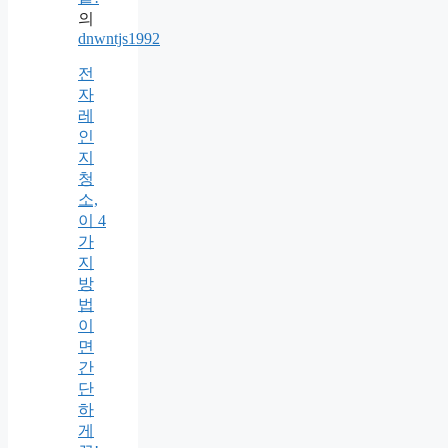
의
dnwntjs1992
전
자
레
인
지
청
소,
이 4
가
지
방
법
이
면
간
단
하
게