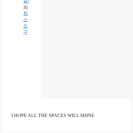
끝!
의
청
소
도
구
I HOPE ALL THE SPACES WILL SHINE