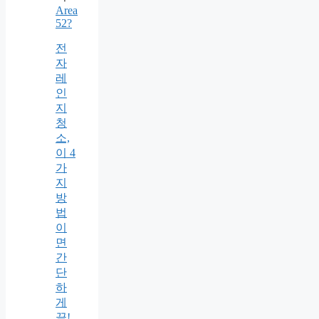
Area
52?
전
자
레
인
지
청
소,
이 4
가
지
방
법
이
면
간
단
하
게
끝!