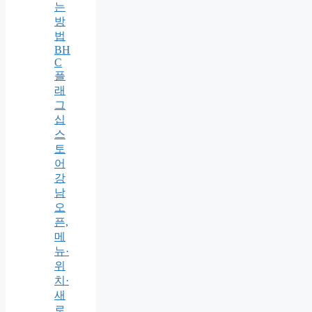
는
방
법
BH
C
플
래
그
십
스
토
어
강
남
오
픈,
메
뉴·
위
치·
새
로