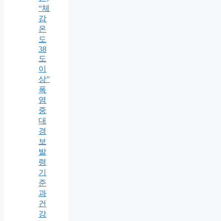
“체
감
온
도
38
도
이
상”
폭
염
중
대
경
보
발
령
기
준
과
건
강