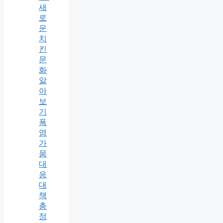
새
로
운
치
킨
문
화
알
아
보
기
폭
염
가
뭄
대
응
대
책
총
정