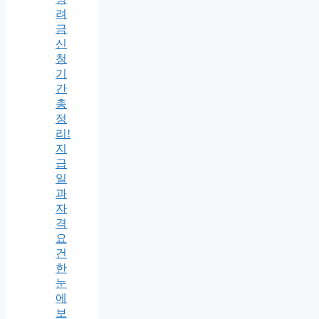
려
금
신
청
기
간
총
정
리!
지
급
일
과
자
격
요
건
한
눈
에
보