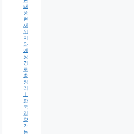
핀
태
풍
현
재
위
치
와
예
상
경
로
총
정
리
｜
한
국
영
향
가
능