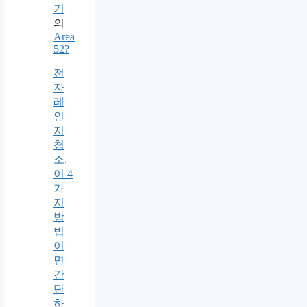
기
의
Area
52?
전
자
레
인
지
청
소,
이 4
가
지
방
법
이
면
간
단
하