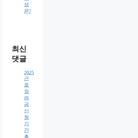
성
은?
최신
댓글
2025
근
로
장
려
금
신
청
기
간
총