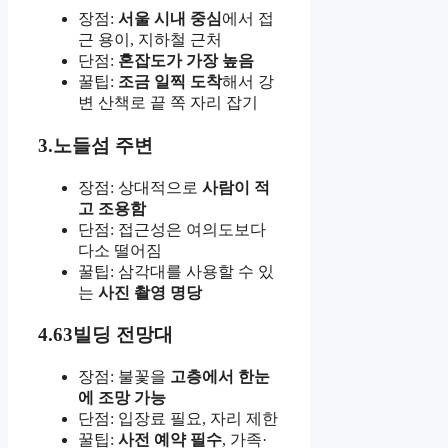
장점:
서울 시내 중심
에서 접
근 용이, 지하철 근처
단점:
혼잡도가 가장 높음
꿀팁:
조금 일찍 도착
해서 강
변 산책로 끝 쪽 자리 잡기
3.노들섬 주변
장점: 상대적으로
사람이 적
고 조용함
단점: 접근성은 여의도보다
다소 떨어짐
꿀팁: 삼각대를 사용할 수 있
는
사진 촬영 명당
4.63빌딩 전망대
장점: 불꽃을
고층에서 한눈
에 조망 가능
단점: 입장료 필요, 자리 제한
꿀팁:
사전 예약 필수
, 가족·