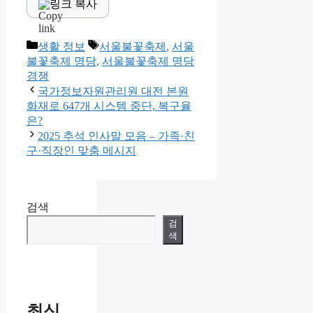
링크 복사
Categories
Tags
생활 정보
서울불꽃축제
,
서울
불꽃축제 명당
,
서울불꽃축제 명당
경쟁
국가정보자원관리원 대전 본원
화재로 647개 시스템 중단, 복구율
은?
2025 추석 인사말 모음 – 가족·친
구·직장인 맞춤 메시지
검색
검
색
최신