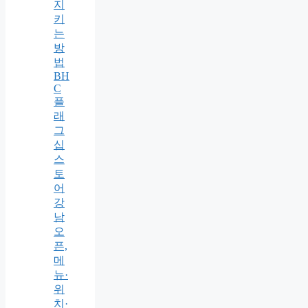
지
키
는
방
법
BH
C
플
래
그
십
스
토
어
강
남
오
픈,
메
뉴·
위
치·