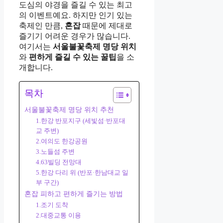
도심의 야경을 즐길 수 있는 최고
의 이벤트예요. 하지만 인기 있는
축제인 만큼,
혼잡
때문에 제대로
즐기기 어려운 경우가 많습니다.
여기서는
서울불꽃축제 명당 위치
와
편하게 즐길 수 있는 꿀팁
을 소
개합니다.
목차
서울불꽃축제 명당 위치 추천
1.한강 반포지구 (세빛섬·반포대
교 주변)
2.여의도 한강공원
3.노들섬 주변
4.63빌딩 전망대
5.한강 다리 위 (반포·한남대교 일
부 구간)
혼잡 피하고 편하게 즐기는 방법
1.조기 도착
2.대중교통 이용