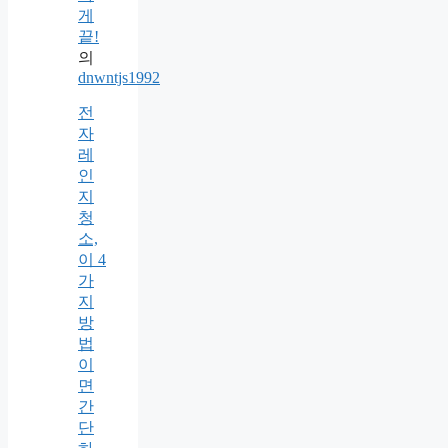
게
끝!
의
dnwntjs1992
전
자
레
인
지
청
소,
이 4
가
지
방
법
이
면
간
단