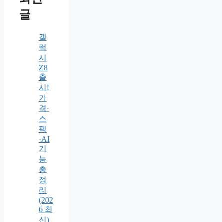
글
갤
럭
시
Z8
출
시!
가
격·
스
펙
·AI
기
능
총
정
리
(202
6 최
신)