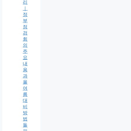
리
｜
정
부
점
검
회
의
주
요
내
용
과
올
여
름
대
비
방
법
돌