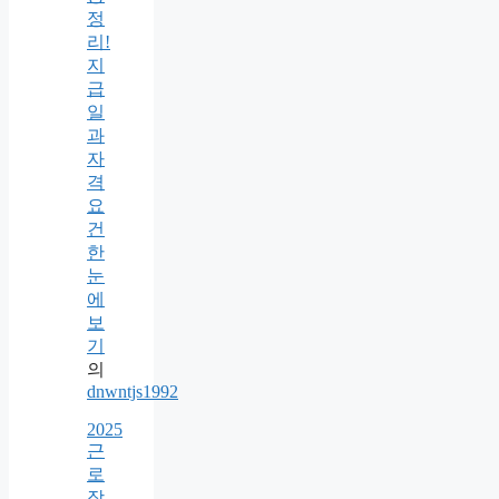
정
리!
지
급
일
과
자
격
요
건
한
눈
에
보
기
의
dnwntjs1992
2025
근
로
장