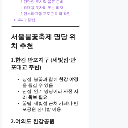
3.간단한 도시락·음료 준비
4.휴대용 돗자리 또는 의자
5.인스타그램 포토존 미리 확인
마무리 꿀팁
서울불꽃축제 명당 위
치 추천
1.한강 반포지구 (세빛섬·반
포대교 주변)
장점: 불꽃과 함께
한강 야경
을 즐길 수 있음
단점: 인기 명당이라
사전 자
리 확보 필요
꿀팁: 세빛섬 근처 카페나 반
포공원 잔디밭 이용
2.여의도 한강공원