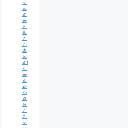
로
장
려
금
신
청
기
간
총
정
리!
지
급
일
과
자
격
요
건
한
눈