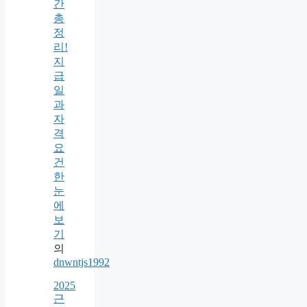
간
총
정
리!
지
급
일
과
자
격
요
건
한
눈
에
보
기
의
dnwntjs1992
2025
근