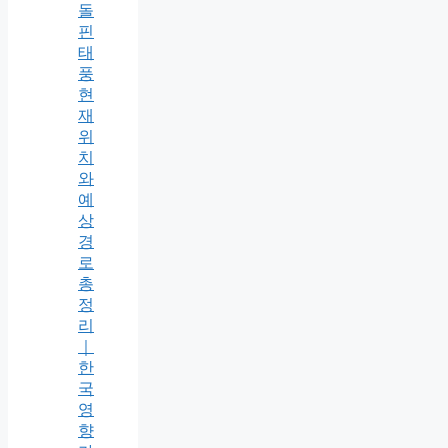
돌
핀
태
풍
현
재
위
치
와
예
상
경
로
총
정
리
｜
한
국
영
향