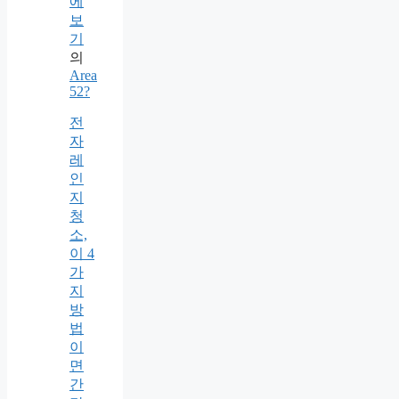
에
보
기
의
Area
52?
전
자
레
인
지
청
소,
이 4
가
지
방
법
이
면
간