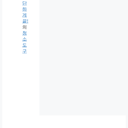
단
하
게
끝!
의
청
소
도
구