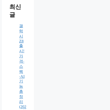
최신
글
갤
럭
시
Z8
출
시!
가
격·
스
펙
·AI
기
능
총
정
리
(202