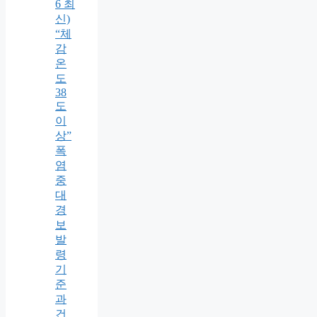
6 최
신)
“체
감
온
도
38
도
이
상”
폭
염
중
대
경
보
발
령
기
준
과
건