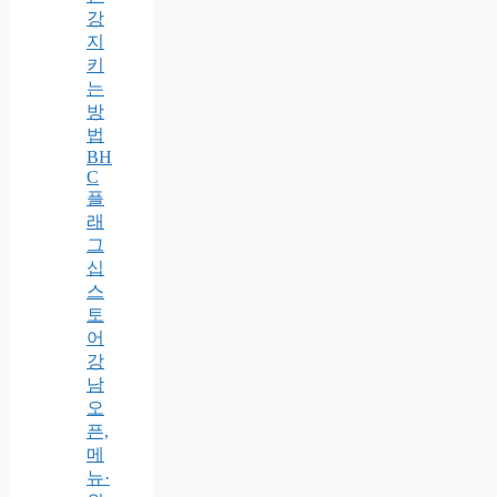
강
지
키
는
방
법
BH
C
플
래
그
십
스
토
어
강
남
오
픈,
메
뉴·