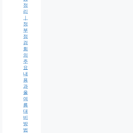
정
리
｜
정
부
점
검
회
의
주
요
내
용
과
올
여
름
대
비
방
법