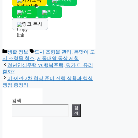
밴드
라인
링크 복사
Categories
Tags
생활 정보
도시 조형물 관리
,
봄맞이 도
시 조형물 청소
,
세종대왕 동상 세척
청년안심주택 vs 행복주택, 뭐가 더 유리
할까?
미·이란 2차 협상 준비 진행 상황과 핵심
쟁점 총정리
검색
검
색