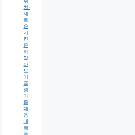
위
치·
새
로
운
치
킨
문
화
알
아
보
기
폭
염
가
뭄
대
응
대
책
총