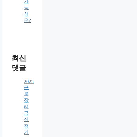
가
능
성
은?
최신
댓글
2025
근
로
장
려
금
신
청
기