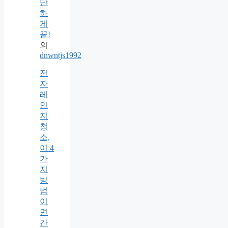
단
하
게
끝!
의
dnwntjs1992
전
자
레
인
지
청
소,
이 4
가
지
방
법
이
면
간