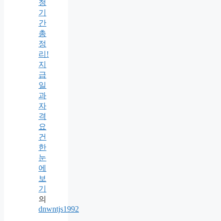
청
기
간
총
정
리!
지
급
일
과
자
격
요
건
한
눈
에
보
기
의
dnwntjs1992