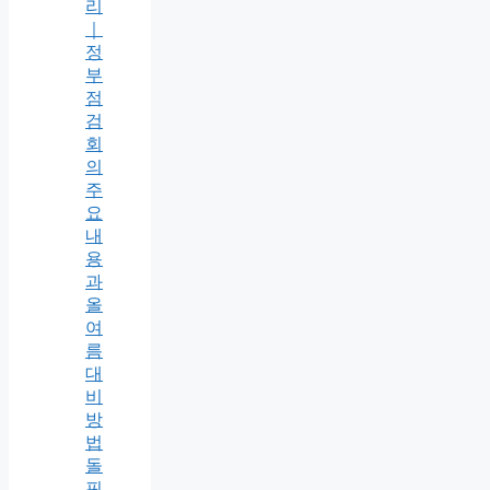
리
｜
정
부
점
검
회
의
주
요
내
용
과
올
여
름
대
비
방
법
돌
핀