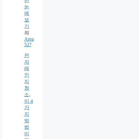
한
눈
에
보
기
의
Area
52?
전
자
레
인
지
청
소,
이 4
가
지
방
법
이