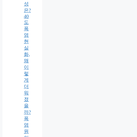
성
은?
40
도
폭
염
현
실
화,
왜
이
렇
게
더
워
졌
을
까?
폭
염
원