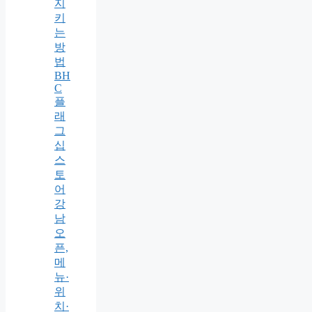
지
키
는
방
법
BH
C
플
래
그
십
스
토
어
강
남
오
픈,
메
뉴·
위
치·