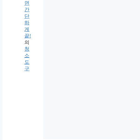
면
간
단
하
게
끝!
의
청
소
도
구