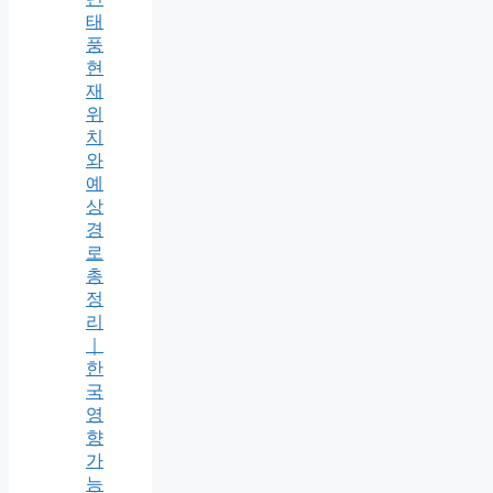
태
풍
현
재
위
치
와
예
상
경
로
총
정
리
｜
한
국
영
향
가
능