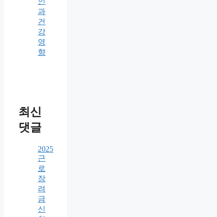
인
과
건
강
영
향
최신
댓글
2025
근
로
장
려
금
신