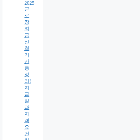
2025
근
로
장
려
금
신
청
기
간
총
정
리!
지
급
일
과
자
격
요
건