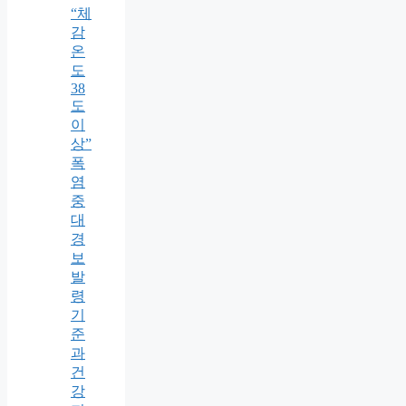
“체
감
온
도
38
도
이
상”
폭
염
중
대
경
보
발
령
기
준
과
건
강