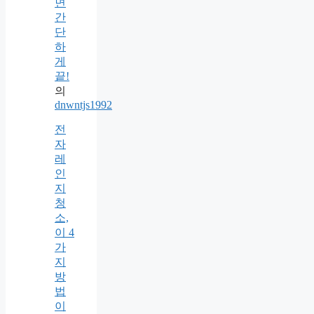
면
간
단
하
게
끝!
의
dnwntjs1992
전
자
레
인
지
청
소,
이 4
가
지
방
법
이