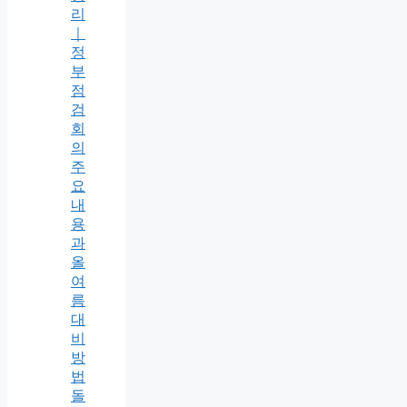
리
｜
정
부
점
검
회
의
주
요
내
용
과
올
여
름
대
비
방
법
돌