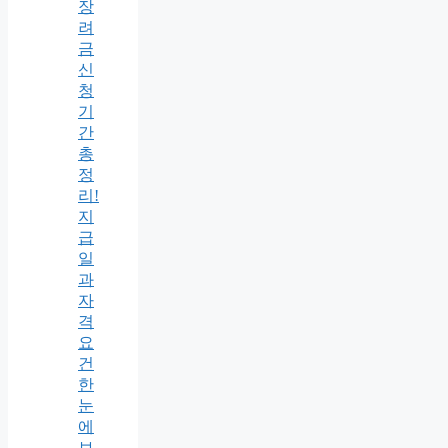
장
려
금
신
청
기
간
총
정
리!
지
급
일
과
자
격
요
건
한
눈
에
보