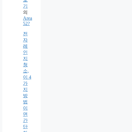
기
의
Area
52?
전
자
레
인
지
청
소,
이 4
가
지
방
법
이
면
간
단