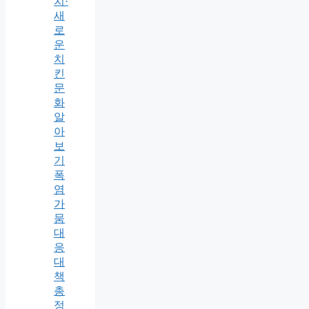
치·
새
로
운
치
킨
문
화
알
아
보
기
폭
염
가
뭄
대
응
대
책
총
정