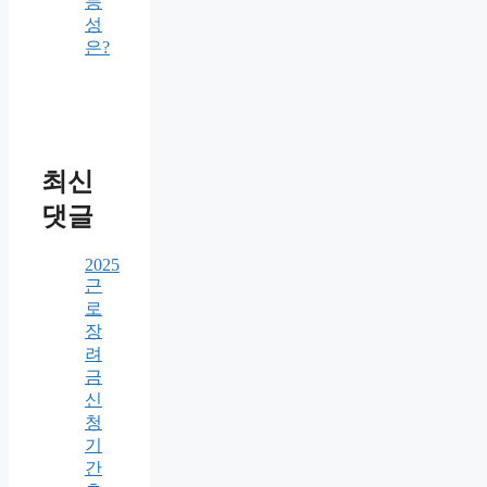
능
성
은?
최신
댓글
2025
근
로
장
려
금
신
청
기
간