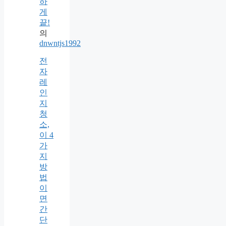
하
게
끝!
의
dnwntjs1992
전
자
레
인
지
청
소,
이 4
가
지
방
법
이
면
간
단