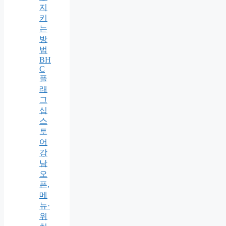
지
키
는
방
법
BH
C
플
래
그
십
스
토
어
강
남
오
픈,
메
뉴·
위