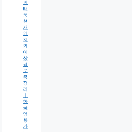
핀
태
풍
현
재
위
치
와
예
상
경
로
총
정
리
｜
한
국
영
향
가