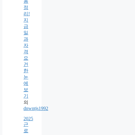
총
정
리!
지
급
일
과
자
격
요
건
한
눈
에
보
기
의
dnwntjs1992
2025
근
로