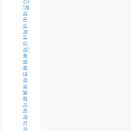
신)
“체
감
온
도
38
도
이
상”
폭
염
중
대
경
보
발
령
기
준
과
건
강