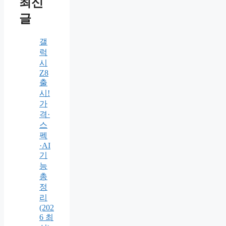
최신
글
갤
럭
시
Z8
출
시!
가
격·
스
펙
·AI
기
능
총
정
리
(202
6 최