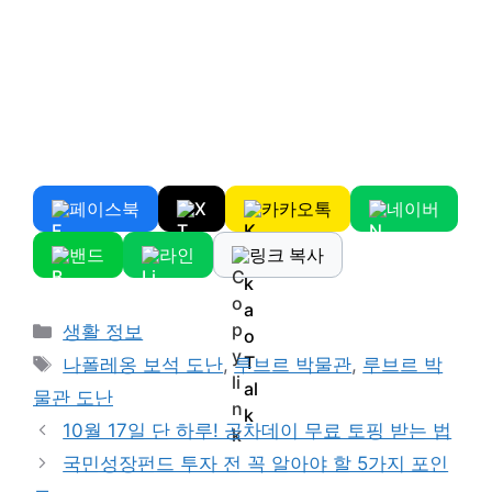
페이스북
X
카카오톡
네이버
밴드
라인
링크 복사
Categories
생활 정보
Tags
나폴레옹 보석 도난
,
루브르 박물관
,
루브르 박
물관 도난
10월 17일 단 하루! 공차데이 무료 토핑 받는 법
국민성장펀드 투자 전 꼭 알아야 할 5가지 포인