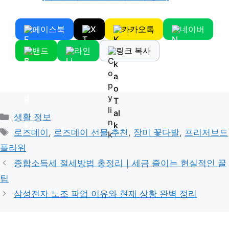
페이스북
X
카카오톡
네이버
밴드
라인
링크 복사
Categories
생활 정보
Tags
로즈데이
,
로즈데이 선물 추천
,
장미 꽃다발
,
프리저브드
플라워
종합소득세 절세방법 총정리｜세금 줄이는 현실적인 꿀
팁
삼성전자 노조 파업 이유와 현재 상황 완벽 정리