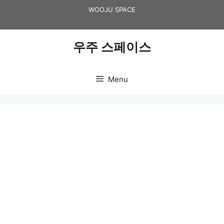
Skip
WOOJU SPACE
to
content
우주 스페이스
Menu