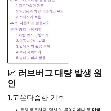
1.고온다습한 기후
2.인공광과 차량 배출가스 유인
3.포식자가 적음
🚗 왜 자동차에 붙을까?
🧼 예방법과 퇴치법
1.차량 왁스 코팅하기
2.출몰 시간대 피하기
3.벌레 방지 필름 부착
4.즉시 세차하기
5.벌레 기피제 활용
📈 러브버그 대량 발생 원
인
1.고온다습한 기후
특히 플로리다, 텍사스, 루이지애나 등
미국