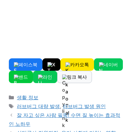
페이스북
X
카카오톡
네이버
밴드
라인
링크 복사
Categories
생활 정보
Tags
러브버그 대량 발생
,
러브버그 발생 원인
잘 자고 싶은 사람 필독! 수면 질 높이는 효과적
인 노하우