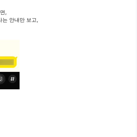
면,
는 안내만 보고,