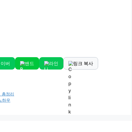
네이버
밴드
라인
링크 복사
징 총정리
 노하우